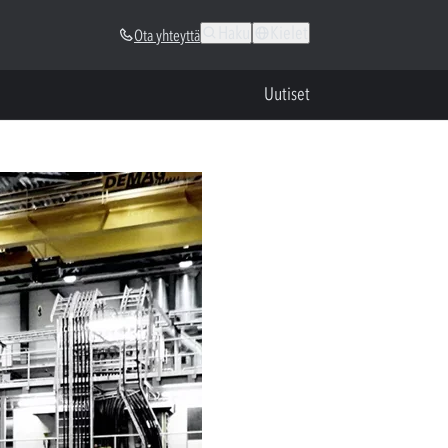
Haku
Kielet
Ota yhteyttä
Uutiset