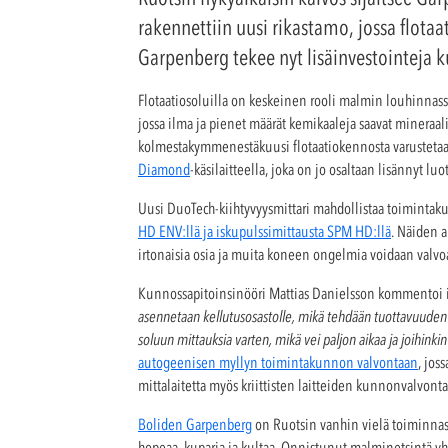
rakennettiin uusi rikastamo, jossa flota
Garpenberg tekee nyt lisäinvestointeja k
Flotaatiosoluilla on keskeinen rooli malmin louhinnassa.
jossa ilma ja pienet määrät kemikaaleja saavat mineraal
kolmestakymmenestäkuusi flotaatiokennosta varustetaa
Diamond
-käsilaitteella, joka on jo osaltaan lisännyt luo
Uusi DuoTech-kiihtyvyysmittari mahdollistaa toimintak
HD ENV:llä ja iskupulssimittausta SPM HD:llä
. Näiden 
irtonaisia osia ja muita koneen ongelmia voidaan valvo
Kunnossapitoinsinööri Mattias Danielsson kommentoi i
asennetaan kellutusosastolle, mikä tehdään tuottavuuden 
soluun mittauksia varten, mikä vei paljon aikaa ja joihinkin 
autogeenisen myllyn toimintakunnon valvontaan
, jos
mittalaitetta myös kriittisten laitteiden kunnonvalvont
Boliden Garpenberg
on Ruotsin vanhin vielä toiminnassa
hopeaa, kuparia ja kultaa. Onnistunut malminetsintä y