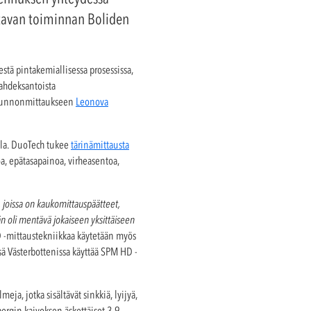
ettavan toiminnan Boliden
stä pintakemiallisessa prosessissa,
kahdeksantoista
n kunnonmittaukseen
Leonova
lla. DuoTech tukee
tärinämittausta
, epätasapainoa, virheasentoa,
 joissa on kaukomittauspäätteet,
n oli mentävä jokaiseen yksittäiseen
-mittaustekniikkaa käytetään myös
ä Västerbottenissa käyttää SPM HD -
a, jotka sisältävät sinkkiä, lyijyä,
ergin kaivoksen äskettäiset 3,9