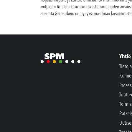
miljardin Ruotsin kruunun investoinnit, joiden ansios
ansiosta Garpenberg on nyt yksi maailman kustannusteh
Yhtiö
Tietoj
Kunno
Proses
Tuotte
Toimia
Ratkai
Uutise