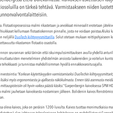
atiosoluilla on tärkeä tehtävä. Varmistaakseen niiden luot
unnonvalvontalaitteisiin.
 Flotaatioprosessissa malmi rikastetaan ja arvokkaat mineraalit erotetaan jätekive
ihiukkaset kellumaan flotaatiokennon pinnalle, josta ne voidaan poistaa.Aluksi 
n neljällä
DuoTech-kiihtyvyysmittarilla
. Solut otetaan mukaan reittipohjaisee
tettavuutta rikastamon flotaatio-osastolla.
unnon seurannan sekä tärinän että iskuimpulssimittauksen avulla yhdellä anturi
ainutlaatuisten menetelmien yhdistelmän ansiosta laakereiden ja voitelun kuntoa
a tehokkaasti ja tunnistaa mahdollisimman hyvällä ennakkovaroitusajalla.
nvestointia:
"Korkean käytettävyyden varmistamiseksi DuoTechin kiihtyvyysmittarit,
lisäksi myös ergonomisesta ja ajallisesta näkökulmasta. Ennen tätä asennusta meidä
mittauspisteisiin oli hyvin vaikea päästä käsiksi.
"Garpenbergin kaivoksessa SPM HD 
sa malmi jauhetaan kaivoksesta nostamisen jälkeen. Bolidenin kaivos Renströmiss
aan.
 oleva kaivos, joka on peräisin 1200-luvulta. Kaivos tuottaa monimutkaisia malmej
hdistettynä alan johtavaan teknologiseen kehitykseen on mahdollistanut Garpenb