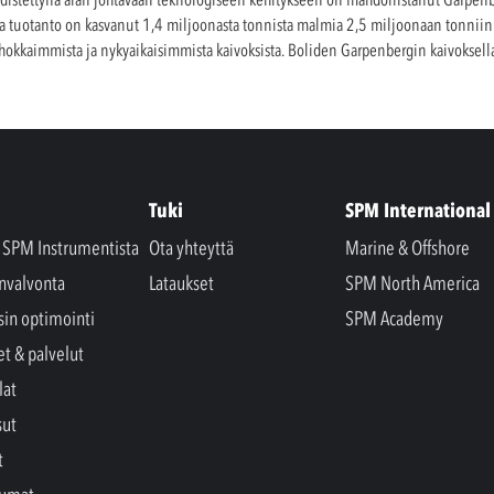
ta tuotanto on kasvanut 1,4 miljoonasta tonnista malmia 2,5 miljoonaan tonniin
okkaimmista ja nykyaikaisimmista kaivoksista. Boliden Garpenbergin kaivoksell
Tuki
SPM International
a SPM Instrumentista
Ota yhteyttä
Marine & Offshore
nvalvonta
Lataukset
SPM North America
sin optimointi
SPM Academy
et & palvelut
lat
sut
t