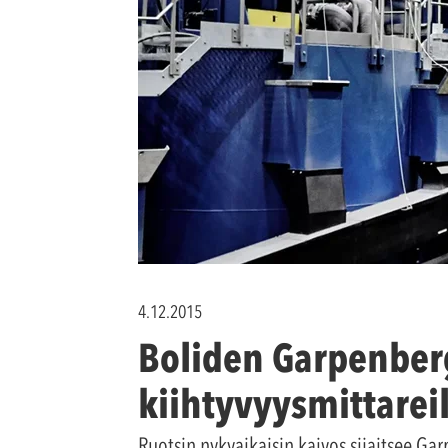
4.12.2015
Boliden Garpenberg
kiihtyvyysmittareil
Ruotsin nykyaikaisin kaivos sijaitsee Ga