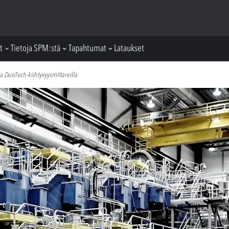
t
Tietoja SPM:stä
Tapahtumat
Lataukset
a DuoTech-kiihtyvyysmittareilla