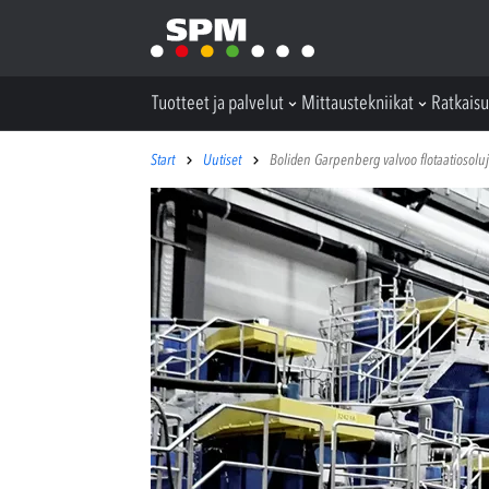
Tuotteet ja palvelut
Mittaustekniikat
Ratkaisu
Start
Uutiset
Boliden Garpenberg valvoo flotaatiosoluj