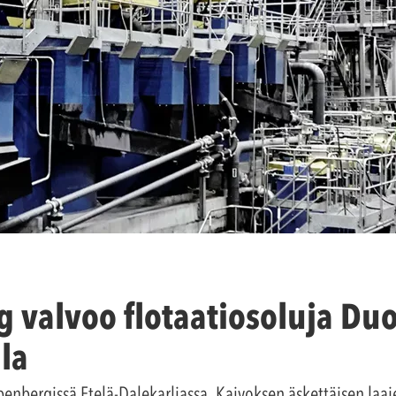
 valvoo flotaatiosoluja Du
la
rpenbergissä Etelä-Dalekarliassa. Kaivoksen äskettäisen la