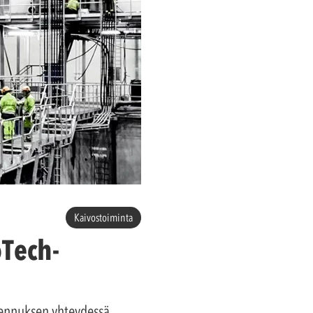
Kaivostoiminta
oTech-
ajennuksen yhteydessä