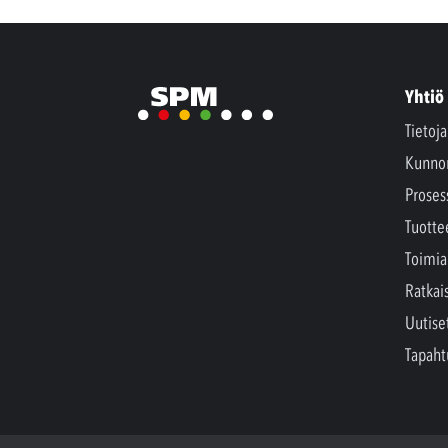
Yhtiö
Tietoj
Kunno
Proses
Tuotte
Toimia
Ratkai
Uutise
Tapah