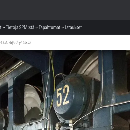
t
Tietoja SPM:stä
Tapahtumat
Lataukset
 S.A. Adjud -yhtiössä