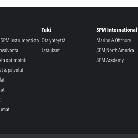
Tuki
SPM International
a SPM Instrumentista
Ota yhteyttä
Marine & Offshore
nvalvonta
Lataukset
SPM North America
sin optimointi
SPM Academy
et & palvelut
lat
sut
t
tumat