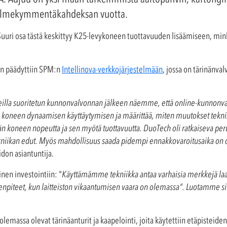
li kolmekymmentäkahdeksan vuotta.
uuri osa tästä keskittyy K25-levykoneen tuottavuuden lisäämiseen, mink
een päädyttiin SPM:n
Intellinova-verkkojärjestelmään
, jossa on tärinänva
tteilla suoritetun kunnonvalvonnan jälkeen näemme, että online-kunnonva
a koneen dynaamisen käyttäytymisen ja määrittää, miten muutokset teknis
n koneen nopeutta ja sen myötä tuottavuutta. DuoTech oli ratkaiseva peru
tekniikan edut. Myös mahdollisuus saada pidempi ennakkovaroitusaika on 
don asiantuntija.
en investointiin: "
Käyttämämme tekniikka antaa varhaisia merkkejä laa
enpiteet, kun laitteiston vikaantumisen vaara on olemassa". Luotamme siih
emassa olevat tärinäanturit ja kaapelointi, joita käytettiin etäpisteide