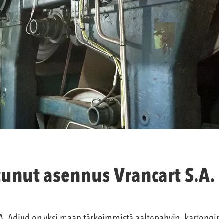
tunut asennus Vrancart S.A. 
A. Adjud on yksi maan tärkeimmistä aaltopahvin, kartong