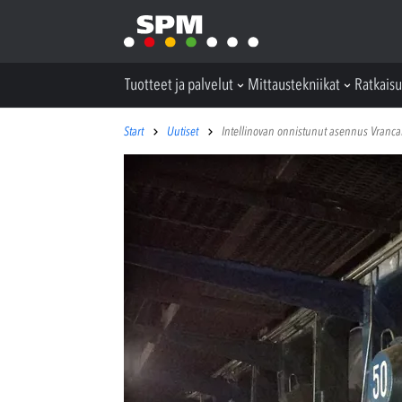
Tuotteet ja palvelut
Mittaustekniikat
Ratkaisu
Start
Uutiset
Intellinovan onnistunut asennus Vrancart