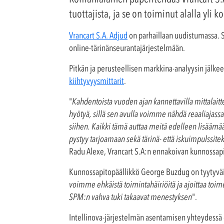
tuottajista, ja se on toiminut alalla y
Vrancart S.A. Adjud
on parhaillaan uudistumassa. S
online-tärinänseurantajärjestelmään.
Pitkän ja perusteellisen markkina-analyysin jälk
kiihtyvyysmittarit
.
"
Kahdentoista vuoden ajan kannettavilla mittalai
hyötyä, sillä sen avulla voimme nähdä reaaliajass
siihen. Kaikki tämä auttaa meitä edelleen lisäämää
pystyy tarjoamaan sekä tärinä- että iskuimpulssi
Radu Alexe, Vrancart S.A:n ennakoivan kunnossapi
Kunnossapitopäällikkö George Buzdug on tyytyväin
voimme ehkäistä toimintahäiriöitä ja ajoittaa toim
SPM:n vahva tuki takaavat menestyksen
".
Intellinova-järjestelmän asentamisen yhteydessä ol