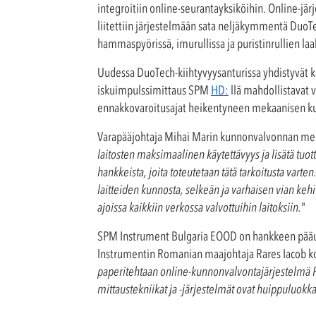
integroitiin online-seurantayksiköihin. Online-jä
liitettiin järjestelmään sata neljäkymmentä DuoTec
hammaspyörissä, imurullissa ja puristinrullien laa
Uudessa DuoTech-kiihtyvyysanturissa yhdistyvät 
iskuimpulssimittaus SPM
HD:
llä mahdollistavat v
ennakkovaroitusajat heikentyneen mekaanisen ku
Varapääjohtaja Mihai Marin kunnonvalvonnan merk
laitosten maksimaalinen käytettävyys ja lisätä tuo
hankkeista, joita toteutetaan tätä tarkoitusta var
laitteiden kunnosta, selkeän ja varhaisen vian keh
ajoissa kaikkiin verkossa valvottuihin laitoksiin.
"
SPM Instrument Bulgaria EOOD on hankkeen pääurak
Instrumentin Romanian maajohtaja Rares Iacob 
paperitehtaan online-kunnonvalvontajärjestelmä R
mittaustekniikat ja -järjestelmät ovat huippuluo