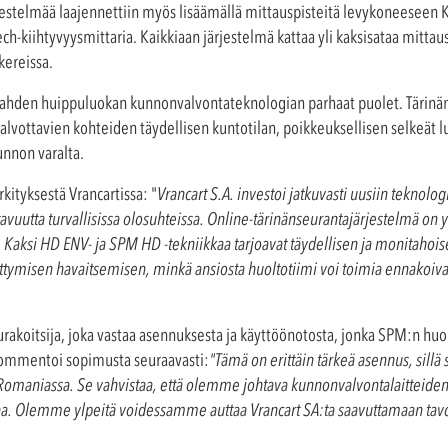
rjestelmää laajennettiin myös lisäämällä mittauspisteitä levykoneeseen K
h-kiihtyvyysmittaria. Kaikkiaan järjestelmä kattaa yli kaksisataa mittaus
kereissa.
kahden huippuluokan kunnonvalvontateknologian parhaat puolet. Tärinä
alvottavien kohteiden täydellisen kuntotilan, poikkeuksellisen selkeät lu
nnon varalta.
ityksestä Vrancartissa: "
Vrancart S.A. investoi jatkuvasti uusiin teknolog
ttavuutta turvallisissa olosuhteissa. Online-tärinänseurantajärjestelmä o
ten. Kaksi HD ENV- ja SPM HD -tekniikkaa tarjoavat täydellisen ja monitaho
ittymisen havaitsemisen, minkä ansiosta huoltotiimi voi toimia ennakoiva
oitsija, joka vastaa asennuksesta ja käyttöönotosta, jonka SPM:n huol
kommentoi sopimusta seuraavasti:
"Tämä on erittäin tärkeä asennus, sill
omaniassa. Se vahvistaa, että olemme johtava kunnonvalvontalaitteiden 
kkaa. Olemme ylpeitä voidessamme auttaa Vrancart SA:ta saavuttamaan tav