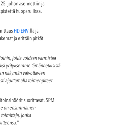
25, johon asennettiin ja
pistettä huoparullissa,
mittaus
HD ENV
:llä ja
kemat ja erittäin pitkät
ioihin, joilla voidaan varmistaa
n yksi yrityksemme tämänhetkisistä
isen näkymän valvottavien
sti ajoittamalla toimenpiteet
toinsinöörit suorittavat. SPM
ä se on ensimmäinen
toimittaja, jonka
oitteensa
."