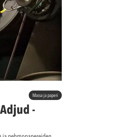
Massa ja paperi
Adjud -
in ja pehmopapereiden