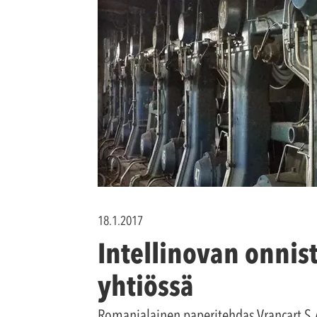
18.1.2017
Intellinovan onnis
yhtiössä
Romanialainen paperitehdas Vrancart S.