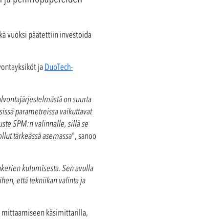
ä vuoksi päätettiin investoida
lvontayksiköt ja
DuoTech-
lvontajärjestelmästä on suurta
issä parametreissa vaikuttavat
ste SPM:n valinnalle, sillä se
ollut tärkeässä asemassa
", sanoo
kerien kulumisesta. Sen avulla
en, että tekniikan valinta ja
n mittaamiseen käsimittarilla,