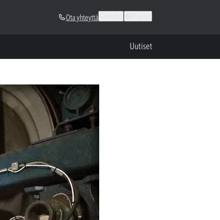
Haku
Kielet
Ota yhteyttä
Uutiset