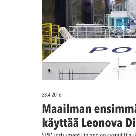
28.4.2016
Maailman ensimmä
käyttää Leonova D
SPM Instrument Finland on saanut tilauk