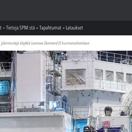
t
Tietoja SPM:stä
Tapahtumat
Lataukset
jäänmurtaja käyttää Leonova Diamond IS kunnonvalvontaan