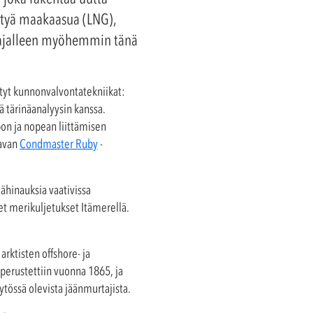
ettyä maakaasua (LNG),
tajalleen myöhemmin tänä
tetyt kunnonvalvontatekniikat:
 tärinäanalyysin kanssa.
pon ja nopean liittämisen
tavan
Condmaster Ruby
-
ähinauksia vaativissa
set merikuljetukset Itämerellä.
rktisten offshore- ja
 perustettiin vuonna 1865, ja
ytössä olevista jäänmurtajista.