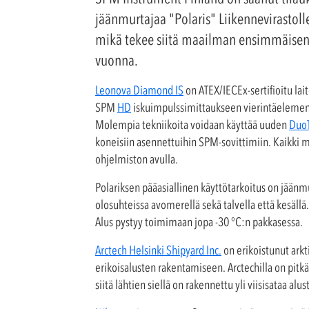
jäänmurtajaa "Polaris" Liikennevirastol
mikä tekee siitä maailman ensimmäisen
vuonna.
Leonova Diamond IS
on ATEX/IECEx-sertifioitu lai
SPM
HD
iskuimpulssimittaukseen vierintäelementt
Molempia tekniikoita voidaan käyttää uuden
DuoT
koneisiin asennettuihin SPM-sovittimiin. Kaikki m
ohjelmiston avulla.
Polariksen pääasiallinen käyttötarkoitus on jäänm
olosuhteissa avomerellä sekä talvella että kesällä
Alus pystyy toimimaan jopa -30 °C:n pakkasessa.
Arctech Helsinki Shipyard Inc.
on erikoistunut arkt
erikoisalusten rakentamiseen. Arctechilla on pitkä
siitä lähtien siellä on rakennettu yli viisisataa 