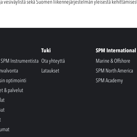
ja vesiväylistä sekä Suomen liikennejärjestelmän yleisestä kehittämises
Tuki
SPM International
a SPM Instrumentista
Ota yhteyttä
Marine & Offshore
nvalvonta
Lataukset
SPM North America
sin optimointi
SPM Academy
et & palvelut
lat
sut
t
tumat