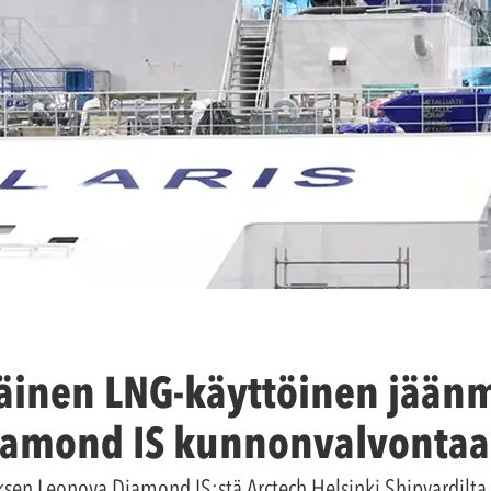
inen LNG-käyttöinen jäänm
iamond IS kunnonvalvonta
sen Leonova Diamond IS:stä Arctech Helsinki Shipyardilta,