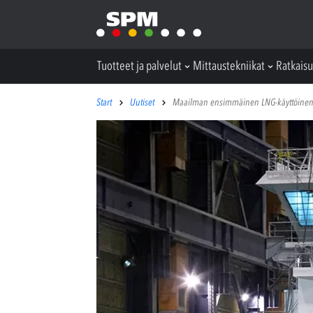
Tuotteet ja palvelut
Mittaustekniikat
Ratkaisu
Start
Uutiset
Maailman ensimmäinen LNG-käyttöinen 