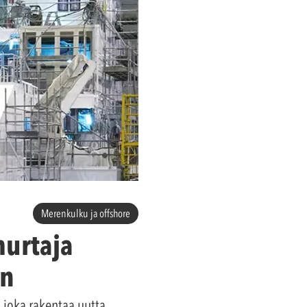
Merenkulku ja offshore
urtaja
an
 joka rakentaa uutta