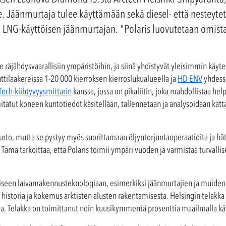
le. Jäänmurtaja tulee käyttämään sekä diesel- että nesteyt
 LNG-käyttöisen jäänmurtajan. "Polaris luovutetaan omis
te räjähdysvaarallisiin ympäristöihin, ja siinä yhdistyvät yleisimmin käy
ilaakereissa 1-20 000 kierroksen kierroslukualueella ja
HD ENV
yhdessä
ech-kiihtyvyysmittarin
kanssa, jossa on pikaliitin, joka mahdollistaa hel
itatut koneen kuntotiedot käsitellään, tallennetaan ja analysoidaan kat
urto, mutta se pystyy myös suorittamaan öljyntorjuntaoperaatioita ja hät
. Tämä tarkoittaa, että Polaris toimii ympäri vuoden ja varmistaa turvalli
iseen laivanrakennusteknologiaan, esimerkiksi jäänmurtajien ja muiden a
 historia ja kokemus arktisten alusten rakentamisesta. Helsingin telakka
alusta. Telakka on toimittanut noin kuusikymmentä prosenttia maailmalla kä