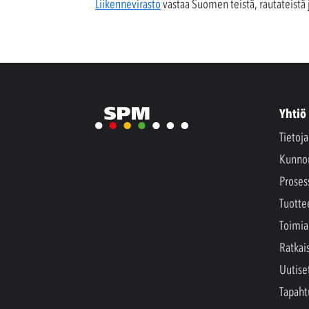
Liikennevirasto
vastaa Suomen teistä, rautateistä 
Yhtiö
Tietoj
Kunno
Proses
Tuotte
Toimia
Ratkai
Uutise
Tapah