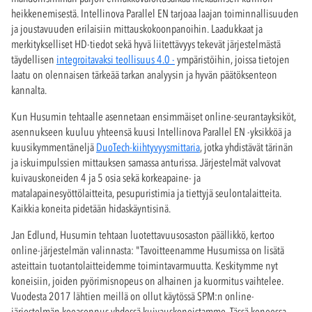
heikkenemisestä. Intellinova Parallel EN tarjoaa laajan toiminnallisuuden
ja joustavuuden erilaisiin mittauskokoonpanoihin. Laadukkaat ja
merkitykselliset HD-tiedot sekä hyvä liitettävyys tekevät järjestelmästä
täydellisen
integroitavaksi teollisuus 4.0 -
ympäristöihin, joissa tietojen
laatu on olennaisen tärkeää tarkan analyysin ja hyvän päätöksenteon
kannalta.
Kun Husumin tehtaalle asennetaan ensimmäiset online-seurantayksiköt,
asennukseen kuuluu yhteensä kuusi Intellinova Parallel EN -yksikköä ja
kuusikymmentäneljä
DuoTech-kiihtyvyysmittaria
, jotka yhdistävät tärinän
ja iskuimpulssien mittauksen samassa anturissa. Järjestelmät valvovat
kuivauskoneiden 4 ja 5 osia sekä korkeapaine- ja
matalapainesyöttölaitteita, pesupuristimia ja tiettyjä seulontalaitteita.
Kaikkia koneita pidetään hidaskäyntisinä.
Jan Edlund, Husumin tehtaan luotettavuusosaston päällikkö, kertoo
online-järjestelmän valinnasta: "Tavoitteenamme Husumissa on lisätä
asteittain tuotantolaitteidemme toimintavarmuutta. Keskitymme nyt
koneisiin, joiden pyörimisnopeus on alhainen ja kuormitus vaihtelee.
Vuodesta 2017 lähtien meillä on ollut käytössä SPM:n online-
järjestelmän koeasennus yhdessä kuivauskoneistamme. Tässä koneessa