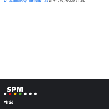
tomas.arman@spminstrument.se
tai +46 (0)70-330 84 38.
Yhtiö