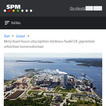
Ota yhteyttä
Haku
Kielet
Valikko
Start
Uutiset
Metsä Board Husum ottaa käyttöön Intellinova Parallel EN -järjestelmän
sellutehtaan kunnonvalvontaan