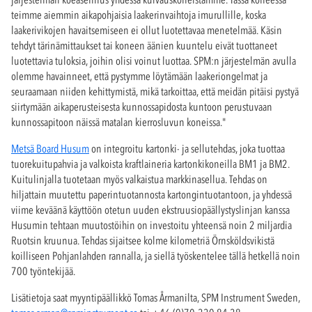
teimme aiemmin aikapohjaisia laakerinvaihtoja imurullille, koska
laakerivikojen havaitsemiseen ei ollut luotettavaa menetelmää. Käsin
tehdyt tärinämittaukset tai koneen äänien kuuntelu eivät tuottaneet
luotettavia tuloksia, joihin olisi voinut luottaa. SPM:n järjestelmän avulla
olemme havainneet, että pystymme löytämään laakeriongelmat ja
seuraamaan niiden kehittymistä, mikä tarkoittaa, että meidän pitäisi pystyä
siirtymään aikaperusteisesta kunnossapidosta kuntoon perustuvaan
kunnossapitoon näissä matalan kierrosluvun koneissa."
Metsä Board Husum
on integroitu kartonki- ja sellutehdas, joka tuottaa
tuorekuitupahvia ja valkoista kraftlaineria kartonkikoneilla BM1 ja BM2.
Kuitulinjalla tuotetaan myös valkaistua markkinasellua. Tehdas on
hiljattain muutettu paperintuotannosta kartongintuotantoon, ja yhdessä
viime keväänä käyttöön otetun uuden ekstruusiopäällystyslinjan kanssa
Husumin tehtaan muutostöihin on investoitu yhteensä noin 2 miljardia
Ruotsin kruunua. Tehdas sijaitsee kolme kilometriä Örnsköldsvikistä
koilliseen Pohjanlahden rannalla, ja siellä työskentelee tällä hetkellä noin
700 työntekijää.
Lisätietoja saat myyntipäällikkö Tomas Årmanilta, SPM Instrument Sweden,