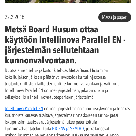
22.2.2018
Massa ja paperi
Metsä Board Husum ottaa
käyttöön Intellinova Parallel EN -
järjestelmän sellutehtaan
kunnonvalvontaan.
Ruotsalainen sellu- ja kartonkitehdas Metsä Board Husum on
kokeilujakson jälkeen päättänyt investoida kuitulinjastonsa
tuotantokriittisten laitteiden online-kunnonvalvontaan ja valinnut
Intellinova Parallel EN online -järjestelmän, joka on uusin ja
edistyksellisin Intellinova-tuoteperheen järjestelmä.
Intellinova Parallel EN
online -järjestelmä on suorituskykyinen ja tehokas
kuusitoista kanavaa sisältävä järjestelmä rinnakkaiseen tärinä- ja/tai
iskupulssimittaukseen. Järjestelmä tukee patentoituja
kunnonvalvontatekniikoita
HD ENV ja SPM HD
, jotka tarjoavat
mahdollisimman paljon ennakkovaroitusaikaa mekaanisen kunnon