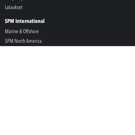
Lataukset
SPM International
Marine & Offshore
SPM North America
SPM Academy
Connect
LinkedIn
Facebook
Youtube
info@spminstrument.fi