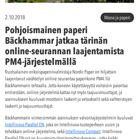
2.10.2018
Massa ja paperi
Pohjoismainen paperi
Bäckhammar jatkaa tärinän
online-seurannan laajentamista
PM4-järjestelmällä
Ruotsalainen erikoispaperinvalmistaja Nordic Paper on hiljattain
laajentanut värähtelyn online-seurantaa paperikone PM4:llä
Bäckhammarin tehtaalla. Jotta koneen käytettävyyttä voitaisiin parantaa
entisestään, online-järjestelmä kattaa nyt myös taajuusmuuttajat, ja
asennukseen kuuluvat moottorin laakerit ja vetoakselit sekä vaihteistojen
laakerit ja taajuusmuuttajat.
Bäckhammarin viimeisimmän asennuksen valvontajärjestelmiin kuuluvat
Intellinova Parallel EN
, joka on Intellinova-tuoteperheen uusin ja
tehokkain online-järjestelmä, sekä
Intellinova Compact
. Intellinova
Parallel EN:ssä on kuusitoista tärinänmittauskanavaa - jotka kaikki