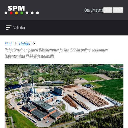
Ota yhteyttä
Haku
Kielet
Valikko
Start
Uutiset
Pohjoismainen paperi Bäckhammar jatkaa tärinän online-seurannan
laajentamista PM4-järjestelmällä