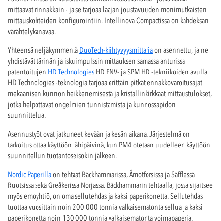
mittaavat rinnakkain - ja se tarjoaa laajan joustavuuden monimutkaisten
mittauskohteiden konfigurointiin. Intellinova Compactissa on kahdeksan
värähtelykanavaa.
Yhteensä neljäkymmentä
DuoTech-kiihtyvyysmittaria
on asennettu, ja ne
yhdistävät tärinän ja iskuimpulssin mittauksen samassa anturissa
patentoitujen
HD Technologies
HD ENV- ja SPM HD -tekniikoiden avulla.
HD Technologies -teknologia tarjoaa erittäin pitkät ennakkovaroitusajat
mekaanisen kunnon heikkenemisestä ja kristallinkirkkaat mittaustulokset,
jotka helpottavat ongelmien tunnistamista ja kunnossapidon
suunnittelua.
Asennustyöt ovat jatkuneet kevään ja kesän aikana. Järjestelmä on
tarkoitus ottaa käyttöön lähipäivinä, kun PM4 otetaan uudelleen käyttöön
suunnitellun tuotantoseisokin jälkeen.
Nordic Paperilla
on tehtaat Bäckhammarissa, Åmotforsissa ja Säfflessä
Ruotsissa sekä Greåkerissa Norjassa. Bäckhammarin tehtaalla, jossa sijaitsee
myös emoyhtiö, on oma sellutehdas ja kaksi paperikonetta. Sellutehdas
tuottaa vuosittain noin 200 000 tonnia valkaisematonta sellua ja kaksi
paperikonetta noin 130 000 tonnia valkaisematonta voimapaperia.