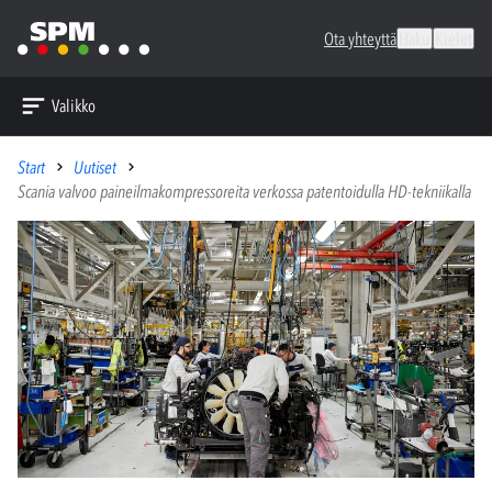
Ota yhteyttä
Haku
Kielet
Valikko
Start
Uutiset
Scania valvoo paineilmakompressoreita verkossa patentoidulla HD-tekniikalla