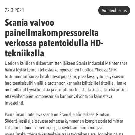
22.3.2021
Autoteollisuus
Scania valvoo
paineilmakompressoreita
verkossa patentoidulla HD-
tekniikalla
Useiden kalliiden rikkoutumisten jälkeen Scania Industrial Maintenance
halusi löytää keinon tehostaa kompressorien huoltoa. Yhdessä SPM
Instrumentin kanssa he aloittivat projektin, jossa keskityttiin älykkäisiin
huoltoratkaisuihin näille tuotannon kannalta kriittisille laitteille. Hanke
on tuottanut hyviä tuloksia ja vakuuttavia todisteita siitä, että sekä uusien
että vanhempien kompressorien kunnonvalvonta on kannattava
investointi.
Paineilman luotettava saanti on Scanialle elintärkeää. Ruotsin
Södertäljessä sijaitsevassa tehtaassa kymmenen kompressoria toimittaa
koko tuotantoon paineilmaa, jota käytetään muun muassa
paineilmakäyttöisissä käsityökaluissa ja työstökoneissa. Jos jokin näistä