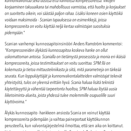
kunnonvalvontaa sekä uusissa että vanhoissa kompressoreissa. Vikojen
korjaaminen takuuaikana tai mahdollisuus varmistaa, että huolto ja korjaukset
on suoritettu oikein, voi säästää paljon rahaa. Lisäksi koneen osien käyttöikä
voidaan maksimoida - Scanian tapauksessa on esimerkkejä, joissa
kompressoreita on voitu käyttää neljä kertaa valmistajan suosituksia
pidempään.
"
Scanian vanhempi kunnossapitoinsinööri Anders Ramström kommentoi:
"Kompressoreiden älykästä kunnossapitoa koskeva hanke on ollut
uskomattoman antoisa. Scanialla on tietämystä prosessista ja monia eri-ikäisiä
kompressoreita, joissa testimittaukset on voitu suorittaa. SPM:llä on
kokemusta ja tietoa mittaustekniikasta ja siitä, mitä parametreja on tärkeää
seurata. Kun loppukäyttäjät ja kunnonvalvontalaitteiden valmistajat tekevät
yhteistyötä, tulos on yleensä erittäin hyvä. Scania haluaa lisätä teknistä
käytettävyyttä ja vähentää tarpeetonta huoltoa, SPM haluaa löytää uusia
liiketoiminta-alueita, joista yhdessä tulee molemmille osapuolille suuri
käyttövoima."
Älykäs kunnossapito -hankkeen ansiosta Scania on voinut käyttää
kompressoreita pidempään ja vaihtaa paineportaat käyttökunnon
perusteella, kun valvontajärjestelmä ilmoittaa, että sen aika on koittanut.