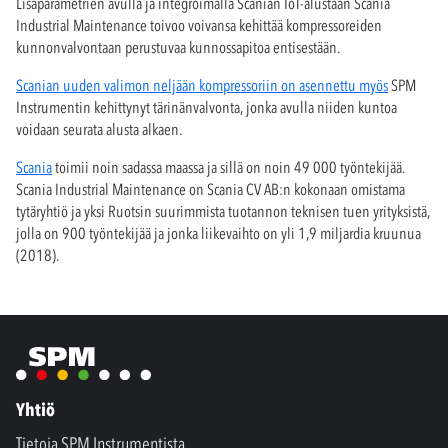
Lisäparametrien avulla ja integroimalla Scanian IoT-alustaan Scania
Industrial Maintenance toivoo voivansa kehittää kompressoreiden
kunnonvalvontaan perustuvaa kunnossapitoa entisestään.
Scanian uuden valimon neljään kompressoriin on asennettu myös
SPM
Instrumentin kehittynyt tärinänvalvonta, jonka avulla niiden kuntoa
voidaan seurata alusta alkaen.
Scania
toimii noin sadassa maassa ja sillä on noin 49 000 työntekijää.
Scania Industrial Maintenance on Scania CV AB:n kokonaan omistama
tytäryhtiö ja yksi Ruotsin suurimmista tuotannon teknisen tuen yrityksistä,
jolla on 900 työntekijää ja jonka liikevaihto on yli 1,9 miljardia kruunua
(2018).
Yhtiö
Tietoja SPM Instrumentista