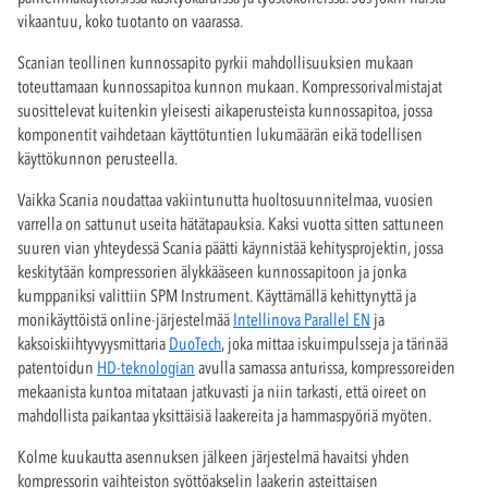
vikaantuu, koko tuotanto on vaarassa.
Scanian teollinen kunnossapito pyrkii mahdollisuuksien mukaan
toteuttamaan kunnossapitoa kunnon mukaan. Kompressorivalmistajat
suosittelevat kuitenkin yleisesti aikaperusteista kunnossapitoa, jossa
komponentit vaihdetaan käyttötuntien lukumäärän eikä todellisen
käyttökunnon perusteella.
Vaikka Scania noudattaa vakiintunutta huoltosuunnitelmaa, vuosien
varrella on sattunut useita hätätapauksia. Kaksi vuotta sitten sattuneen
suuren vian yhteydessä Scania päätti käynnistää kehitysprojektin, jossa
keskitytään kompressorien älykkääseen kunnossapitoon ja jonka
kumppaniksi valittiin SPM Instrument. Käyttämällä kehittynyttä ja
monikäyttöistä online-järjestelmää
Intellinova Parallel EN
ja
kaksoiskiihtyvyysmittaria
DuoTech
, joka mittaa iskuimpulsseja ja tärinää
patentoidun
HD-teknologian
avulla samassa anturissa, kompressoreiden
mekaanista kuntoa mitataan jatkuvasti ja niin tarkasti, että oireet on
mahdollista paikantaa yksittäisiä laakereita ja hammaspyöriä myöten.
Kolme kuukautta asennuksen jälkeen järjestelmä havaitsi yhden
kompressorin vaihteiston syöttöakselin laakerin asteittaisen