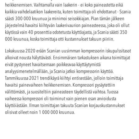
heikkenemisen. Vaihtamalla vain laakerin - ei koko paineastetta eikä
kaikkia vaihdelaatikon laakereita, kuten toimittaja oli ehdottanut - Scania
säästi 300 000 kruunua ja minimoi seisokkiajan. Pian tämän jälkeen
järjestelmä havaitsi kiihtyvän laakerivaurion paineasteessa, joka oli ollut
käytössä vain 40 prosenttia odotetusta käyttöajasta, ja Scania säästi 350
000 kruunua, koska toimittaja otti kustannukset takuun piiriin.
Lokakuussa 2020 erään Scanian uusimman kompressorin iskupulssitasot
alkoivat nousta hälyttävästi. Ensimmäisen tarkastuksen aikana toimittajat
eivät pystyneet havaitsemaan poikkeavaa käyttäytymistä
analyysimenetelmällään, ja Scania jatkoi kompressorin käyttöä.
Tammikuussa 2021 trendikäyrä kiihtyi entisestään, jolloin toimittaja
havaitsi painevaiheen heikkenemisen. Kompressori pysäytettiin
välittömästi, ja suositeltiin paineasteen täydellistä vaihtoa. Tuossa
vaiheessa kompressori oli toiminut vain pienen osan arvioidusta
käyttöiästään. Ilman toimittajan takuuta Scanian korjauskustannukset
olisivat olleet noin 1 000 000 kruunua.