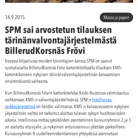
14.9.2015
Massa ja paperi
SPM sai arvostetun tilauksen
tärinänvalvontajärjestelmästä
BillerudKorsnäs Frövi
Kovassa kilpailussa muiden toimittajien kanssa SPM on saanut
ruotsalaiselta BillerudKorsnäs Frövi kartonkitehtaalta tilauksen KM5-
kartonkikoneen nykyisen tärinänvalvontajärjestelmän korvaamisen
ensimmäisestä vaiheesta.
Kun BillerudKorsnäs Frövin kartonkitehdas Keski-Ruotsissa valmistautuu
vaihtamaan KM5:n valvontajärjestelmänsä, SPM:n
Intellinova-
verkkojärjestelmä
on heidän valintansa. KM5:n kuivausosaston nykyisen
järjestelmän vaihto on tarkoitus aloittaa tulevan syksyn huoltoseisokin
aikana. Intellinova-mittausyksiköiden asentaminen kuivuriryhmiin 2 ja 3
on asetettu etusijalle, ja nykyinen anturiasennus jätetään paikoilleen.
Kuivausryhmän 8 uudelleenrakentamisen yhteydessä asennetaan