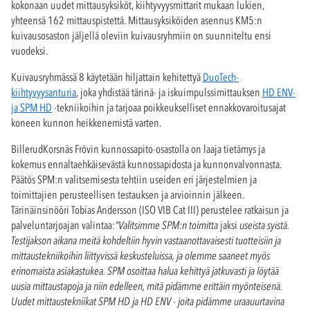
kokonaan uudet mittausyksiköt, kiihtyvyysmittarit mukaan lukien,
yhteensä 162 mittauspistettä. Mittausyksiköiden asennus KM5:n
kuivausosaston jäljellä oleviin kuivausryhmiin on suunniteltu ensi
vuodeksi.
Kuivausryhmässä 8 käytetään hiljattain kehitettyä
DuoTech-
kiihtyvyysanturia
, joka yhdistää tärinä- ja iskuimpulssimittauksen
HD ENV-
ja SPM HD
-tekniikoihin ja tarjoaa poikkeukselliset ennakkovaroitusajat
koneen kunnon heikkenemistä varten.
BillerudKorsnäs Frövin kunnossapito-osastolla on laaja tietämys ja
kokemus ennaltaehkäisevästä kunnossapidosta ja kunnonvalvonnasta.
Päätös SPM:n valitsemisesta tehtiin useiden eri järjestelmien ja
toimittajien perusteellisen testauksen ja arvioinnin jälkeen.
Tärinäinsinööri Tobias Andersson (ISO VIB Cat III) perustelee ratkaisun ja
palveluntarjoajan valintaa:
"Valitsimme SPM:n toimitta
jaksi
useista syistä.
Testijakson aikana meitä kohdeltiin hyvin vastaanottavaisesti tuotteisiin ja
mittaustekniikoihin liittyvissä keskusteluissa, ja olemme saaneet myös
erinomaista asiakastukea. SPM osoittaa halua kehittyä jatkuvasti ja löytää
uusia mittaustapoja ja niin edelleen, mitä pidämme erittäin myönteisenä.
Uudet mittaustekniikat SPM HD ja HD ENV - joita pidämme uraauurtavina