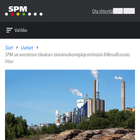
Ota yhteyttä
Haku
Kielet
Valikko
Start
Uutiset
SPM sai arvostetun tilauksen tärinänvalvontajärjestelmästä BillerudKorsnäs
Frövi