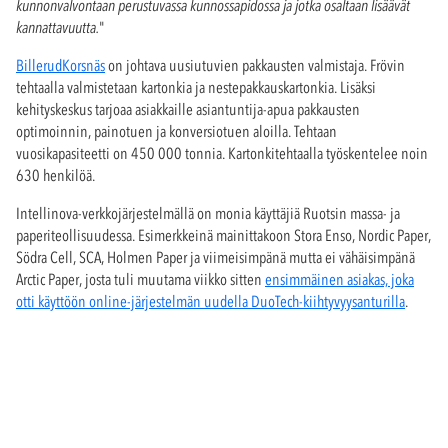
kunnonvalvontaan perustuvassa kunnossapidossa ja jotka osaltaan lisäävät
kannattavuutta.
"
BillerudKorsnäs
on johtava uusiutuvien pakkausten valmistaja. Frövin
tehtaalla valmistetaan kartonkia ja nestepakkauskartonkia. Lisäksi
kehityskeskus tarjoaa asiakkaille asiantuntija-apua pakkausten
optimoinnin, painotuen ja konversiotuen aloilla. Tehtaan
vuosikapasiteetti on 450 000 tonnia. Kartonkitehtaalla työskentelee noin
630 henkilöä.
Intellinova-verkkojärjestelmällä on monia käyttäjiä Ruotsin massa- ja
paperiteollisuudessa. Esimerkkeinä mainittakoon Stora Enso, Nordic Paper,
Södra Cell, SCA, Holmen Paper ja viimeisimpänä mutta ei vähäisimpänä
Arctic Paper, josta tuli muutama viikko sitten
ensimmäinen asiakas, joka
otti käyttöön online-järjestelmän uudella DuoTech-kiihtyvyysanturilla
.