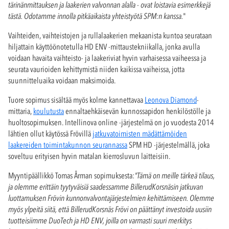
tärinänmittauksen ja laakerien valvonnan alalla - ovat loistavia esimerkkejä
tästä. Odotamme innolla pitkäaikaista yhteistyötä SPM:n kanssa.
"
Vaihteiden, vaihteistojen ja rullalaakerien mekaanista kuntoa seurataan
hiljattain käyttöönotetulla HD ENV -mittaustekniikalla, jonka avulla
voidaan havaita vaihteisto- ja laakeriviat hyvin varhaisessa vaiheessa ja
seurata vaurioiden kehittymistä niiden kaikissa vaiheissa, jotta
suunnitteluaika voidaan maksimoida.
Tuore sopimus sisältää myös kolme kannettavaa
Leonova Diamond
-
mittaria,
koulutusta
ennaltaehkäisevän kunnossapidon henkilöstölle ja
huoltosopimuksen. Intellinova online -järjestelmä on jo vuodesta 2014
lähtien ollut käytössä Frövillä
jatkuvatoimisten mädättämöiden
laakereiden toimintakunnon seurannassa
SPM HD -järjestelmällä, joka
soveltuu erityisen hyvin matalan kierrosluvun laitteisiin.
Myyntipäällikkö Tomas Årman sopimuksesta:
"Tämä on meille tärkeä tilaus,
ja olemme erittäin tyytyväisiä saadessamme BillerudKorsnäsin jatkuvan
luottamuksen Frövin kunnonvalvontajärjestelmien kehittämiseen. Olemme
myös ylpeitä siitä, että BillerudKorsnäs Frövi on päättänyt investoida uusiin
tuotteisiimme DuoTech ja HD ENV, joilla on varmasti suuri merkitys