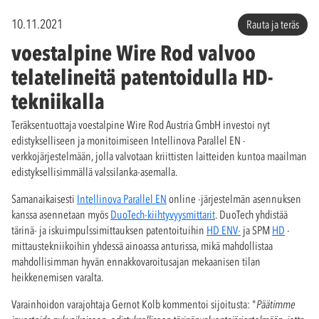
10.11.2021
Rauta ja teräs
voestalpine Wire Rod valvoo
telatelineitä patentoidulla HD-
tekniikalla
Teräksentuottaja voestalpine Wire Rod Austria GmbH investoi nyt
edistykselliseen ja monitoimiseen Intellinova Parallel EN -
verkkojärjestelmään, jolla valvotaan kriittisten laitteiden kuntoa maailman
edistyksellisimmällä valssilanka-asemalla.
Samanaikaisesti
Intellinova Parallel EN
online -järjestelmän asennuksen
kanssa asennetaan myös
DuoTech-kiihtyvyysmittarit
. DuoTech yhdistää
tärinä- ja iskuimpulssimittauksen patentoituihin
HD ENV-
ja SPM
HD
-
mittaustekniikoihin yhdessä ainoassa anturissa, mikä mahdollistaa
mahdollisimman hyvän ennakkovaroitusajan mekaanisen tilan
heikkenemisen varalta.
Varainhoidon varajohtaja Gernot Kolb kommentoi sijoitusta: "
Päätimme