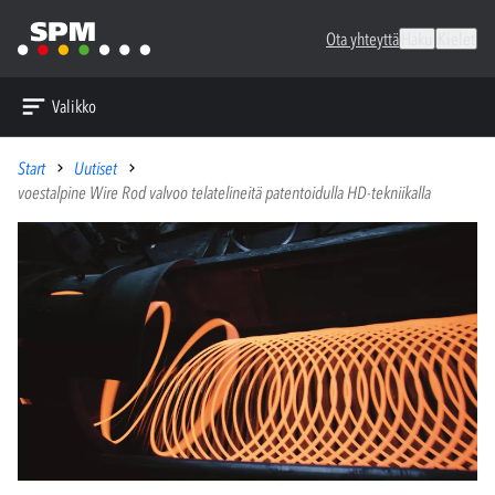
Ota yhteyttä
Haku
Kielet
Valikko
Start
Uutiset
voestalpine Wire Rod valvoo telatelineitä patentoidulla HD-tekniikalla