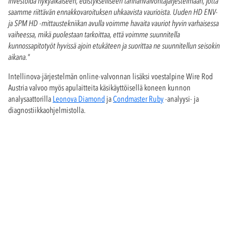
investoida nykyaikaiseen, edistykselliseen tärinänvalvontajärjestelmään, jotta
saamme riittävän ennakkovaroituksen uhkaavista vaurioista. Uuden HD ENV-
ja SPM HD -mittaustekniikan avulla voimme havaita vauriot hyvin varhaisessa
vaiheessa, mikä puolestaan tarkoittaa, että voimme suunnitella
kunnossapitotyöt hyvissä ajoin etukäteen ja suorittaa ne suunnitellun seisokin
aikana."
Intellinova-järjestelmän online-valvonnan lisäksi voestalpine Wire Rod
Austria valvoo myös apulaitteita käsikäyttöisellä koneen kunnon
analysaattorilla
Leonova Diamond
ja
Condmaster Ruby
-analyysi- ja
diagnostiikkaohjelmistolla.