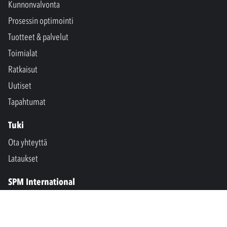
Kunnonvalvonta
Prosessin optimointi
Tuotteet & palvelut
Toimialat
Ratkaisut
Uutiset
Tapahtumat
Tuki
Ota yhteyttä
Lataukset
SPM International
Marine & Offshore
SPM North America