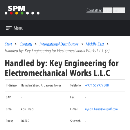
Contattaci
Cerca
Lingue
Menu
Start
Contatti
International Distributors
Middle East
Handled by: Key Engineering for Electromechanical Works L.L.C (2)
Handled by: Key Engineering for
Electromechanical Works L.L.C
Indirizzo
Hamdan Street, Al Jazeera Tower
Telefono
+971 559977508
CAP
-
Fax
-
Città
Abu Dhabi
E-mail
riyadh.bsiso@ketgulf.com
Paese
QATAR
Sito web
-