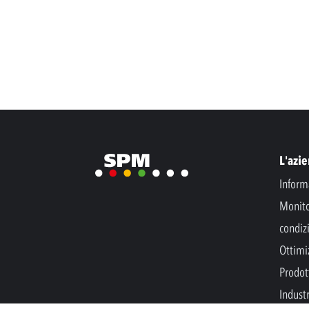
L'azi
Inform
Monito
condiz
Ottimi
Prodott
Indust