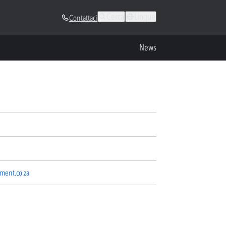
Cerca
Lingue
Contattaci
News
ment.co.za