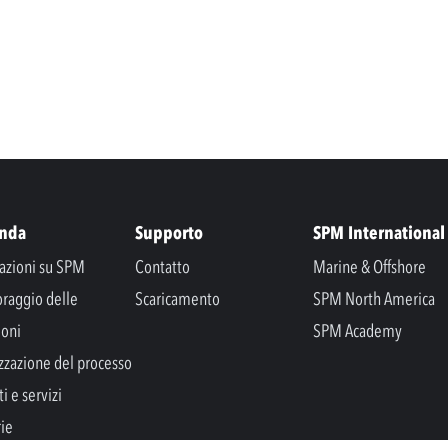
enda
Supporto
SPM International
azioni su SPM
Contatto
Marine & Offshore
raggio delle
Scaricamento
SPM North America
ioni
SPM Academy
zzazione del processo
i e servizi
rie