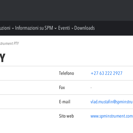
uzioni
Informazioni su SPM
Eventi
Downloads
strument PTY
Y
Telefono
+27 63 222 2927
Fax
-
E-mail
vlad.mustafin@spminstru
Sito web
www.spminstrument.com