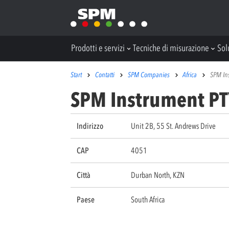
Prodotti e servizi
Tecniche di misurazione
Sol
Start
Contatti
SPM Companies
Africa
SPM In
SPM Instrument PT
Indirizzo
Unit 2B, 55 St. Andrews Drive
CAP
4051
Città
Durban North, KZN
Paese
South Africa