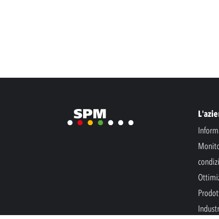
L'azi
Inform
Monito
condiz
Ottimi
Prodott
Indust