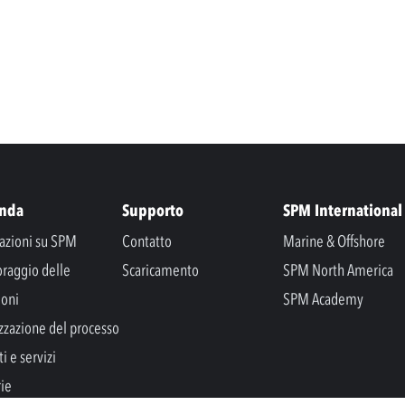
enda
Supporto
SPM International
azioni su SPM
Contatto
Marine & Offshore
raggio delle
Scaricamento
SPM North America
ioni
SPM Academy
zzazione del processo
i e servizi
rie