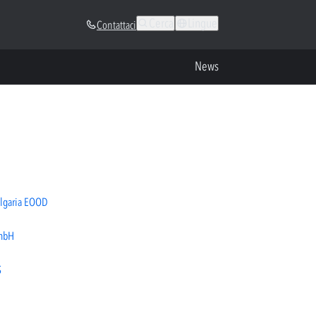
Cerca
Lingue
Contattaci
News
lgaria EOOD
mbH
S