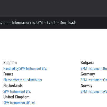
uzioni
Informazioni su SPM
Eventi
Downloads
Belgium
Bulgaria
Handled by SPM Instrument B.V.
SPM Instrument Bu
France
Germany
Please refer to our distributor
SPM Instrument G
Netherlands
Norway
SPM Instrument B.V.
SPM Instrument A/
United Kingdom
SPM Instrument UK Ltd.