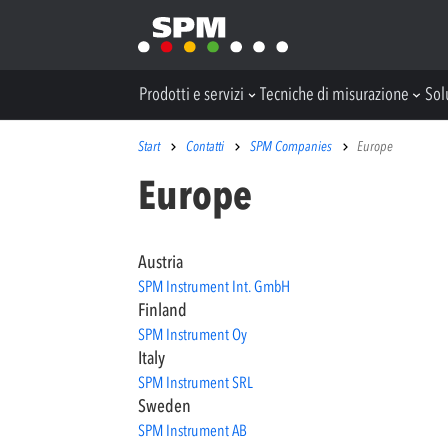
Prodotti e servizi
Tecniche di misurazione
Sol
Start
Contatti
SPM Companies
Europe
Europe
Austria
SPM Instrument Int. GmbH
Finland
SPM Instrument Oy
Italy
SPM Instrument SRL
Sweden
SPM Instrument AB