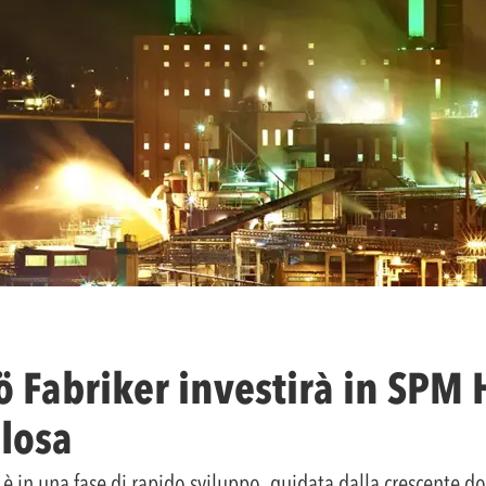
 Fabriker investirà in SPM 
ulosa
 è in una fase di rapido sviluppo, guidata dalla crescente