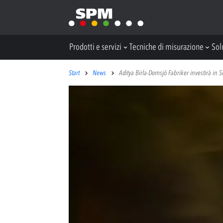
Prodotti e servizi
Tecniche di misurazione
Sol
Start
News
Aditya Birla-Domsjö Fabriker investirà in 