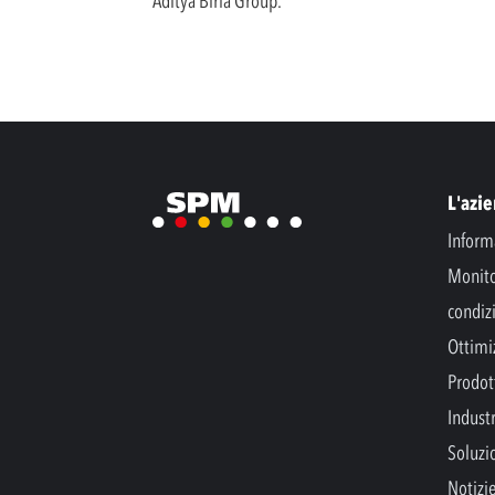
Aditya Birla Group.
L'azi
Inform
Monito
condiz
Ottimi
Prodott
Indust
Soluzi
Notizi