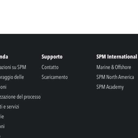
enda
Supporto
SPM International
azioni su SPM
Contatto
Marine & Offshore
raggio delle
Scaricamento
SPM North America
ioni
SPM Academy
zzazione del processo
i e servizi
rie
oni
e