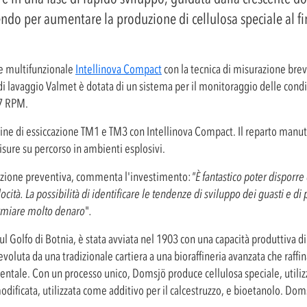
endo per aumentare la produzione di cellulosa speciale al fi
ne multifunzionale
Intellinova Compact
con la tecnica di misurazione br
 di lavaggio Valmet è dotata di un sistema per il monitoraggio delle cond
-7 RPM.
ne di essiccazione TM1 e TM3 con Intellinova Compact. Il reparto manut
sure su percorso in ambienti esplosivi.
zione preventiva, commenta l'investimento:
"È fantastico poter disporr
cità. La possibilità di identificare le tendenze di sviluppo dei guasti e d
armiare molto denaro
"
.
ul Golfo di Botnia, è stata avviata nel 1903 con una capacità produttiva di
evoluta da una tradizionale cartiera a una bioraffineria avanzata che raffi
bientale. Con un processo unico, Domsjö produce cellulosa speciale, utiliz
odificata, utilizzata come additivo per il calcestruzzo, e bioetanolo. Dom