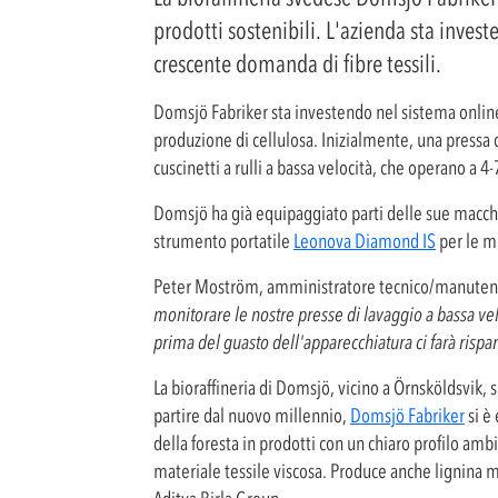
prodotti sostenibili. L'azienda sta invest
crescente domanda di fibre tessili.
Domsjö Fabriker sta investendo nel sistema onli
produzione di cellulosa. Inizialmente, una pressa
cuscinetti a rulli a bassa velocità, che operano a 4
Domsjö ha già equipaggiato parti delle sue macchi
strumento portatile
Leonova Diamond IS
per le mi
Peter Moström, amministratore tecnico/manuten
monitorare le nostre presse di lavaggio a bassa velo
prima del guasto dell'apparecchiatura ci farà risp
La bioraffineria di Domsjö, vicino a Örnsköldsvik, s
partire dal nuovo millennio,
Domsjö Fabriker
si è 
della foresta in prodotti con un chiaro profilo am
materiale tessile viscosa. Produce anche lignina m