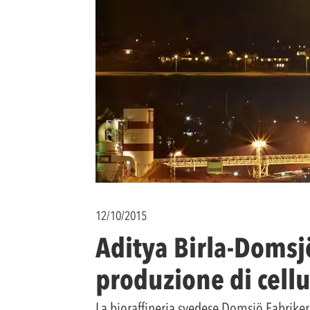
12/10/2015
Aditya Birla-Domsjö
produzione di cell
La bioraffineria svedese Domsjö Fabriker