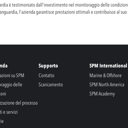
rdia è testimoniato dall'investimento nel monitoraggio delle condizioni
nguardia, l'azienda garantisce prestazioni ottimali e contribuisce al suo st
enda
Supporto
SPM International
azioni su SPM
Contatto
Marine & Offshore
raggio delle
Scaricamento
SPM North America
ioni
SPM Academy
zzazione del processo
i e servizi
rie