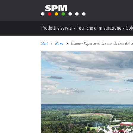
Prodotti e servizi
Tecniche di misurazione
Sol
Start
News
Holmen Paper avvia la seconda fase dell'a