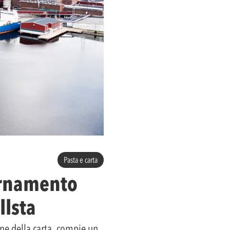
Pasta e carta
ornamento
llsta
one della carta, compie un