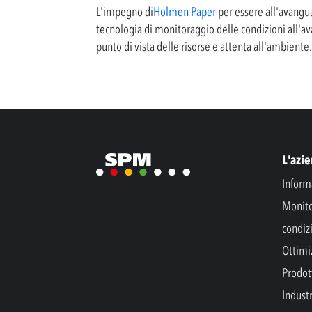
L'impegno di
Holmen Paper
per essere all'avangua
tecnologia di monitoraggio delle condizioni all'ava
punto di vista delle risorse e attenta all'ambiente.
L'azi
Inform
Monito
condiz
Ottimi
Prodott
Indust