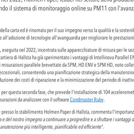
ndo il sistema di monitoraggio online su PM11 con l'avanz
lla carta ed è rinomata per il suo impegno verso la qualità e la sosteni
 all'adozione di tecnologie all'avanguardia per migliorare le prestazioni
eseguita nel 2022, incentrata sulle apparecchiature di misura per le sezion
iera di Hallsta ha già sperimentato i vantaggi di Intellinova Parallel EN
di misurazioni parallele brevettate da SPM, HD ENV e SPM HD, note col
ccezionali, consentendo una pianificazione strategica della manutenzione 
iduzione dei costi di riparazione e la minimizzazione del periodo di inattiv
i per questa seconda fase, che prevede l'installazione di 104 accelerom
isurazioni da analizzare con il software
Condmaster Ruby
.
 presso lo stabilimento Holmen Paper di Hallsta, commenta l'importanz
a e del nostro impegno a continuare a progredire e a sfruttare i vantaggi 
nutenzione più intelligente, pianificabile ed efficiente
"
.