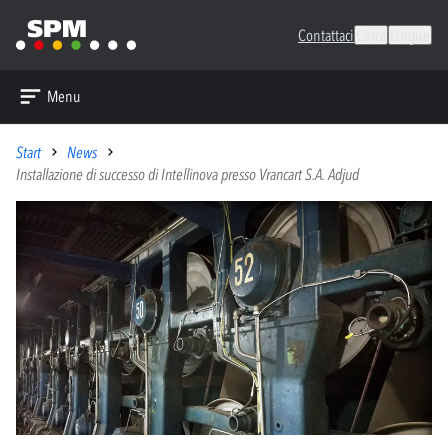
Contattaci
Cerca
Lingue
Menu
Start
News
Installazione di successo di Intellinova presso Vrancart S.A. Adjud