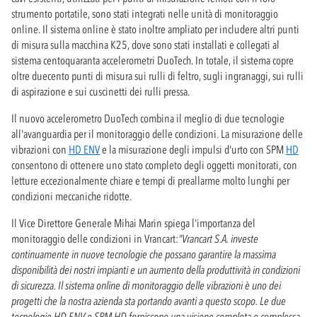
strumento portatile, sono stati integrati nelle unità di monitoraggio
online. Il sistema online è stato inoltre ampliato per includere altri punti
di misura sulla macchina K25, dove sono stati installati e collegati al
sistema centoquaranta accelerometri DuoTech. In totale, il sistema copre
oltre duecento punti di misura sui rulli di feltro, sugli ingranaggi, sui rulli
di aspirazione e sui cuscinetti dei rulli pressa.
Il nuovo accelerometro DuoTech combina il meglio di due tecnologie
all'avanguardia per il monitoraggio delle condizioni. La misurazione delle
vibrazioni con
HD ENV
e la misurazione degli impulsi d'urto con SPM
HD
consentono di ottenere uno stato completo degli oggetti monitorati, con
letture eccezionalmente chiare e tempi di preallarme molto lunghi per
condizioni meccaniche ridotte.
Il Vice Direttore Generale Mihai Marin spiega l'importanza del
monitoraggio delle condizioni in Vrancart:
"Vrancart S.A. investe
continuamente in nuove tecnologie che possano garantire la massima
disponibilità dei nostri impianti e un aumento della produttività in condizioni
di sicurezza. Il sistema online di monitoraggio delle vibrazioni è uno dei
progetti che la nostra azienda sta portando avanti a questo scopo. Le due
tecnologie HD ENV e SPM HD forniscono una visione completa e complessa