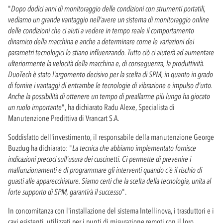
"
Dopo dodici anni di monitoraggio delle condizioni con strumenti portatili,
vediamo un grande vantaggio nell'avere un sistema di monitoraggio online
delle condizioni che ci aiuti a vedere in tempo reale il comportamento
dinamico della macchina e anche a determinare come le variazioni dei
parametri tecnologici lo stiano influenzando. Tutto ciò ci aiuterà ad aumentare
ulteriormente la velocità della macchina e, di conseguenza, la produttività.
DuoTech è stato l'argomento decisivo per la scelta di SPM, in quanto in grado
di fornire i vantaggi di entrambe le tecnologie di vibrazione e impulso d'urto.
Anche la possibilità di ottenere un tempo di preallarme più lungo ha giocato
un ruolo importante
", ha dichiarato Radu Alexe, Specialista di
Manutenzione Predittiva di Vrancart S.A.
Soddisfatto dell'investimento, il responsabile della manutenzione George
Buzdug ha dichiarato: "
La tecnica che abbiamo implementato fornisce
indicazioni precoci sull'usura dei cuscinetti. Ci permette di prevenire i
malfunzionamenti e di programmare gli interventi quando c'è il rischio di
guasti alle apparecchiature. Siamo certi che la scelta della tecnologia, unita al
forte supporto di SPM, garantirà il successo
".
In concomitanza con l'installazione del sistema Intellinova, i trasduttori e i
cavi esistenti, utilizzati per i punti di misurazione remoti con il loro