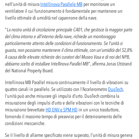
nell'unità di misura
Intellinova Parallele MB
per monitorare un
ventilatore il cui funzionamento è fondamentale per mantenere un
livello ottimale di umidità nel capannone della nave.
"
La nostra unità di circolazione principale CA01, che gestisce la maggior parte
del clima intorno e all'interno della nave, richiede un monitoraggio
particolarmente attento delle condizioni di funzionamento. Se l'unità si
guasta, non possiamo mantenere il clima ottimale, con un'umidità del 52,8%.
A causa delle elevate richieste dei curatori del Museo Vasa e di noi del NPB,
abbiamo scelto di installare Intellinova Parallel MB
", afferma Jonas Utstrand
del National Property Board.
Intellinova MB Parallel misura continuamente il livello di vibrazioni su
quattro canali in parallelo. Se utilizzato con l'Accelerometro
DuoTech
,
l'unità può anche misurare gli impulsi d'urto. DuoTech combina la
misurazione degli impulsi d'urto e delle vibrazioni con le tecniche di
misurazione brevettate
HD ENV e SPM HD
in un unico trasduttore,
fornendo il massimo tempo di preavviso per il deterioramento delle
condizioni meccaniche.
Se il livello di allarme specificato viene superato, l'unità di misura genera