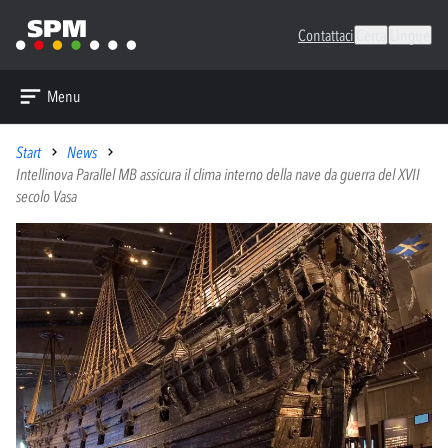
Contattaci
Cerca
Lingue
Menu
Start
News
Intellinova Parallel MB assicura il clima interno della nave da guerra del XVII
secolo Vasa