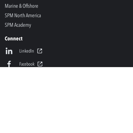
Marine & Offshore
SPM North America
SPM Academy
Connect
LinkedIn
Facebook
Youtube
info@spminstrument.it
Copyright © SPM Instrument AB. Tutti i diritti riservati.
Privacy Policy and Legal Notice