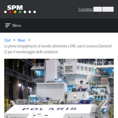
Contattaci
Cerca
Lingue
Menu
Start
News
La prima rompighiaccio al mondo alimentata a GNL userà Leonova Diamond
IS per il monitoraggio delle condizioni