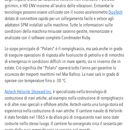
giri/min, e HD ENV insieme all'analisi delle vibrazioni. Entrambe le
tecnologie possono essere utilizzate con il nuovo accelerometro
DuoTech
dotato di connettore rapido per un collegamento facile e veloce agli
adattatori SPM installati sulle macchine. Tutte le informazioni sulle
condizioni della macchina misurate saranno gestite, memorizzate e
analizzate con il software completo Condmaster Ruby.
Lo scopo principale di "Polaris" è il rompighiaccio, ma sarà anche in grado
di eseguire operazioni di risposta alle fuoriuscite di petrolio e di rimorchio
di emergenza in condizioni difficili in mare aperto, sia in inverno che in
estate. Ciò significa che "Polaris" opererà tutto l'anno per garantire la
sicurezza dei trasporti marittimi nel Mar Baltico. La nave sarà in grado di
operare con temperature fino a -30 °C.
Arctech Helsinki Shipyard Inc.
è specializzata nella tecnologia di
costruzione di navi artiche, ad esempio nella costruzione di rompighiaccio
e di altre navi speciali e offshore artiche. Arctech vanta una lunga storia ed
esperienza nella costruzione di navi artiche. Il cantiere navale di Helsinki
è stato fondato nel 1865 e da allora più di cinquecento navi sono state
costruite nello stesso luogo. Il cantiere ha consegnato circa il sessanta per
cento delle navi rompighiaccio in servizio nel mondo.