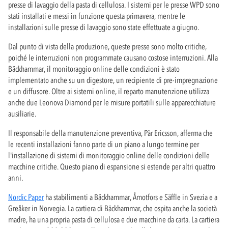
presse di lavaggio della pasta di cellulosa. I sistemi per le presse WPD sono
stati installati e messi in funzione questa primavera, mentre le
installazioni sulle presse di lavaggio sono state effettuate a giugno.
Dal punto di vista della produzione, queste presse sono molto critiche,
poiché le interruzioni non programmate causano costose interruzioni. Alla
Bäckhammar, il monitoraggio online delle condizioni è stato
implementato anche su un digestore, un recipiente di pre-impregnazione
e un diffusore. Oltre ai sistemi online, il reparto manutenzione utilizza
anche due Leonova Diamond per le misure portatili sulle apparecchiature
ausiliarie.
Il responsabile della manutenzione preventiva, Pär Ericsson, afferma che
le recenti installazioni fanno parte di un piano a lungo termine per
l'installazione di sistemi di monitoraggio online delle condizioni delle
macchine critiche. Questo piano di espansione si estende per altri quattro
anni.
Nordic Paper
ha stabilimenti a Bäckhammar, Åmotfors e Säffle in Svezia e a
Greåker in Norvegia. La cartiera di Bäckhammar, che ospita anche la società
madre, ha una propria pasta di cellulosa e due macchine da carta. La cartiera