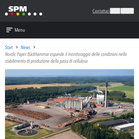
Contattaci
Cerca
Lingue
Menu
Start
News
Nordic Paper Bäckhammar espande il monitoraggio delle condizioni nello
stabilimento di produzione della pasta di cellulosa