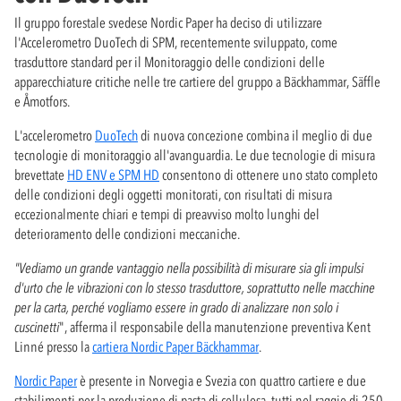
Il gruppo forestale svedese Nordic Paper ha deciso di utilizzare
l'Accelerometro DuoTech di SPM, recentemente sviluppato, come
trasduttore standard per il Monitoraggio delle condizioni delle
apparecchiature critiche nelle tre cartiere del gruppo a Bäckhammar, Säffle
e Åmotfors.
L'accelerometro
DuoTech
di nuova concezione combina il meglio di due
tecnologie di monitoraggio all'avanguardia. Le due tecnologie di misura
brevettate
HD ENV e SPM HD
consentono di ottenere uno stato completo
delle condizioni degli oggetti monitorati, con risultati di misura
eccezionalmente chiari e tempi di preavviso molto lunghi del
deterioramento delle condizioni meccaniche.
"Vediamo un grande vantaggio nella possibilità di misurare sia gli impulsi
d'urto che le vibrazioni con lo stesso trasduttore, soprattutto nelle macchine
per la carta, perché vogliamo essere in grado di analizzare non solo i
cuscinetti
", afferma il responsabile della manutenzione preventiva Kent
Linné presso la
cartiera Nordic Paper Bäckhammar
.
Nordic Paper
è presente in Norvegia e Svezia con quattro cartiere e due
stabilimenti per la produzione di pasta di cellulosa, tutti nel raggio di 250