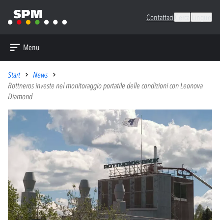
Contattaci
Cerca
Lingue
Menu
Start
News
Rottneros investe nel monitoraggio portatile delle condizioni con Leonova
Diamond