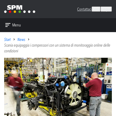
Contattaci
Cerca
Lingue
Menu
Start
News
Scania equipaggia i compressori con un sistema di monitoraggio online delle
condizioni