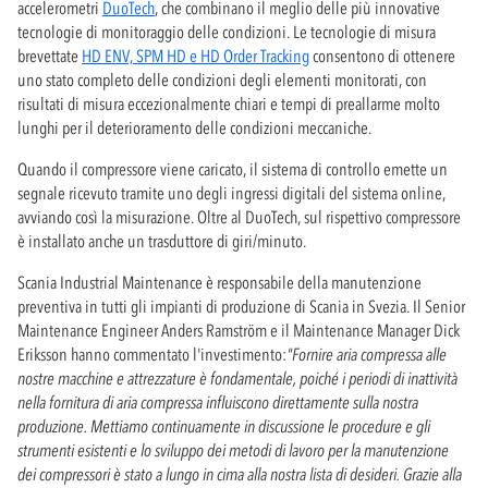
accelerometri
DuoTech
, che combinano il meglio delle più innovative
tecnologie di monitoraggio delle condizioni. Le tecnologie di misura
brevettate
HD ENV, SPM HD e HD Order Tracking
consentono di ottenere
uno stato completo delle condizioni degli elementi monitorati, con
risultati di misura eccezionalmente chiari e tempi di preallarme molto
lunghi per il deterioramento delle condizioni meccaniche.
Quando il compressore viene caricato, il sistema di controllo emette un
segnale ricevuto tramite uno degli ingressi digitali del sistema online,
avviando così la misurazione. Oltre al DuoTech, sul rispettivo compressore
è installato anche un trasduttore di giri/minuto.
Scania Industrial Maintenance è responsabile della manutenzione
preventiva in tutti gli impianti di produzione di Scania in Svezia. Il Senior
Maintenance Engineer Anders Ramström e il Maintenance Manager Dick
Eriksson hanno commentato l'investimento:
"Fornire aria compressa alle
nostre macchine e attrezzature è fondamentale, poiché i periodi di inattività
nella fornitura di aria compressa influiscono direttamente sulla nostra
produzione. Mettiamo continuamente in discussione le procedure e gli
strumenti esistenti e lo sviluppo dei metodi di lavoro per la manutenzione
dei compressori è stato a lungo in cima alla nostra lista di desideri. Grazie alla