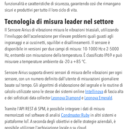
funzionalità e caratteristiche di sicurezza, garantendo così che rimangano
sicuri e produttivi per tutto il loro ciclo di vita.
Tecnologia di misura leader nel settore
Il Sensore Airius di vibrazione misura le vibrazioni triassiali, utilizzando
l'inviluppo dell'accelerazione per rilevare problemi quali guasti agli
ingranaggi e ai cuscinetti, squilibri e disallineamenti. Il sensore è
disponibile in versioni per due campi di misura: 10-1000 Hz e 2-5000
Hz, entrambi con misurazione della temperatura. È classificato IP69 e può
misurare a temperature ambiente da -20 a +85 °C.
Sensore Airius supporta diversi sensori di misura delle vibrazioni per ogni
sensore, con un numero definito dall'utente di misurazioni giornaliere
basate sul tempo. Gli algoritmi di elaborazione del segnale e le routine di
calcolo utilizzate sono le stesse dei sistemi online
Intellinova
di fascia alta
e dei sofisticati data collector
Leonova Diamond
e
Leonova Emerald
.
Tramite l'API REST di SPM, è possibile integrare i dati di misura
memorizzati nel software di analisi
Condmaster Ruby
in altri sistemi e
piattaforme IoT. A seconda degli obiettivi e delle strategie aziendali, è
possibile utilizzare l'archiviazione locale o su cloud.