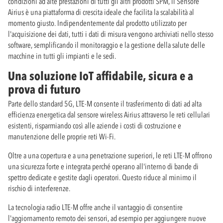
condizioni ad alte prestazioni di tutti gli altri prodotti SPM, il Sensore
Airius è una piattaforma di crescita ideale che facilita la scalabilità al
momento giusto. Indipendentemente dal prodotto utilizzato per
l'acquisizione dei dati, tutti i dati di misura vengono archiviati nello stesso
software, semplificando il monitoraggio e la gestione della salute delle
macchine in tutti gli impianti e le sedi.
Una soluzione IoT affidabile, sicura e a
prova di futuro
Parte dello standard 5G, LTE-M consente il trasferimento di dati ad alta
efficienza energetica dal sensore wireless Airius attraverso le reti cellulari
esistenti, risparmiando così alle aziende i costi di costruzione e
manutenzione delle proprie reti Wi-Fi.
Oltre a una copertura e a una penetrazione superiori, le reti LTE-M offrono
una sicurezza forte e integrata perché operano all'interno di bande di
spettro dedicate e gestite dagli operatori. Questo riduce al minimo il
rischio di interferenze.
La tecnologia radio LTE-M offre anche il vantaggio di consentire
l'aggiornamento remoto dei sensori, ad esempio per aggiungere nuove