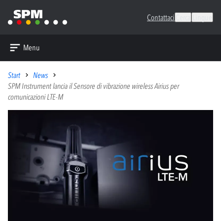
Contattaci
Cerca
Lingue
Menu
Start
News
SPM Instrument lancia il Sensore di vibrazione wireless Airius per
comunicazioni LTE-M