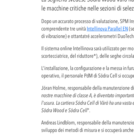
le macchine critiche nelle sezioni di sele
Dopo un accurato processo di valutazione, SPM Inst
comprendente tre unità
Intellinova Parallel EN
(se
di vibrazione) e ottantatré accelerometri DuoTech
Il sistema online Intellinova sarà utilizzato per mo
scortecciatrice, del riduttore*), delle seghe circolar
L'installazione, la configurazione e la messa in f
operativo, il personale PdM di Södra Cell si occupe
Jöran Holme, responsabile della manutenzione 
nostre macchine di classe A, è diventato important
l'usura. La cartiera Södra Cell di Värö ha una vast
Södra Wood e Södra Cell
".
Andreas Lindblom, responsabile della manutenzione
sviluppo dei metodi di misura e si occuperà anche d