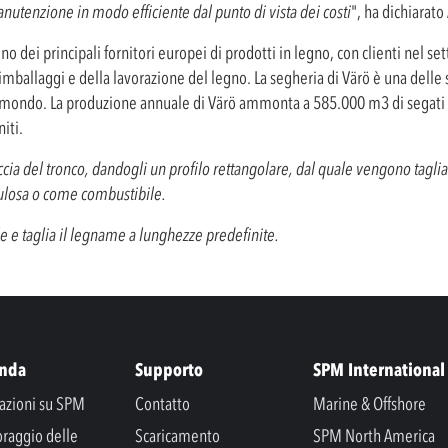
nutenzione in modo efficiente dal punto di vista dei costi
", ha dichiarato
uno dei principali fornitori europei di prodotti in legno, con clienti nel se
 imballaggi e della lavorazione del legno. La segheria di Värö è una dell
il mondo. La produzione annuale di Värö ammonta a 585.000 m3 di segati d
iti.
cia del tronco, dandogli un profilo rettangolare, dal quale vengono tagliat
llulosa o come combustibile.
ole e taglia il legname a lunghezze predefinite.
enda
Supporto
SPM International
azioni su SPM
Contatto
Marine & Offshore
raggio delle
Scaricamento
SPM North America