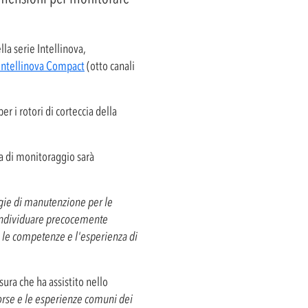
la serie Intellinova,
Intellinova Compact
(otto canali
r i rotori di corteccia della
ma di monitoraggio sarà
egie di manutenzione per le
i individuare precocemente
re le competenze e l'esperienza di
ura che ha assistito nello
sorse e le esperienze comuni dei