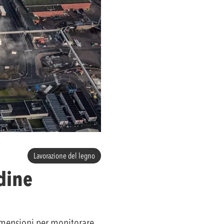
Lavorazione del legno
dine
imensioni per monitorare