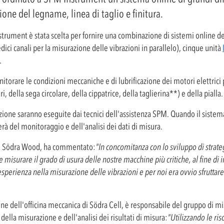
zione del legname, linea di taglio e finitura.
rument è stata scelta per fornire una combinazione di sistemi online del
dici canali per la misurazione delle vibrazioni in parallelo), cinque unità
.
nitorare le condizioni meccaniche e di lubrificazione dei motori elettrici pe
i, della sega circolare, della cippatrice, della taglierina**) e della pialla.
unzione saranno eseguite dai tecnici dell'assistenza SPM. Quando il siste
rà del monitoraggio e dell'analisi dei dati di misura.
di Södra Wood, ha commentato:
"In concomitanza con lo sviluppo di strat
e misurare il grado di usura delle nostre macchine più critiche, al fine d
a esperienza nella misurazione delle vibrazioni e per noi era ovvio sfrutta
 dell'officina meccanica di Södra Cell, è responsabile del gruppo di mis
ella misurazione e dell'analisi dei risultati di misura:
"Utilizzando le ri