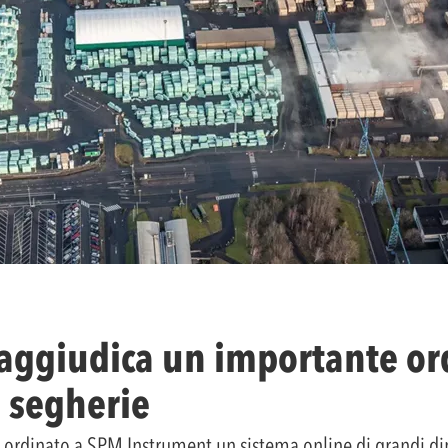
aggiudica un importante or
e segherie
 ordinato a SPM Instrument un sistema online di grandi d