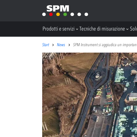
Prodotti e servizi
Tecniche di misurazione
Sol
Start
News
SPM Instrument si aggiudica un importante