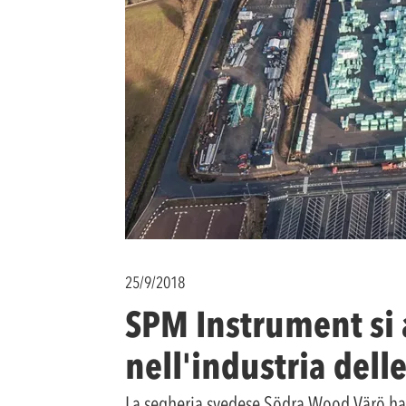
25/9/2018
SPM Instrument si 
nell'industria dell
La segheria svedese Södra Wood Värö ha