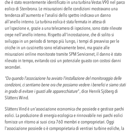
che è stato recentemente identificato in una turbina Vestas V90 nel parco
eolico di Stenbrona. Le misurazioni delle condizioni mostravano una
tendenza all'aumento e l'analisi dello spettro indicava un danno
all'anello interno. La turbina eolica è stata fermata in attesa di
un'ispezione e, grazie a una telecamera di ispezione, sono state rilevate
crepe nell'anello interno. Rispetto all'incrostazione, che di solito si
sviluppa in un periodo di tempo più lungo, i tempi di preavviso per le
cricche in un cuscinetto sono relativamente brevi, ma grazie alle
misurazioni online monitorate tramite SPM Servicenet, il danno è stato
rilevato in tempo, evitando così un potenziale guasto con costosi danni
secondari.
"Da quando l'associazione ha avviato l'installazione del monitoraggio delle
condizioni, ci sentiamo bene ora che possiamo vedere i benefici e siamo stati
in grado di evitare i guasti alle apparecchiature
", dice Henrik Sjöberg di
Slättens Wind.
Slättens Vind è un'associazione economica che possiede e gestisce parchi
eolici. La produzione di energia ecologica e rinnovabile nei parchi eolici
fornisce un ritorno ai suoi circa 760 membri e comproprietari. Oggi
l'associazione possiede o è comproprietaria di ventisei turbine eoliche, la