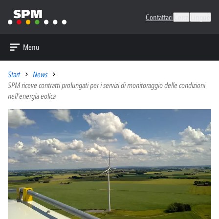
Contattaci
Cerca
Lingue
Menu
Start
News
SPM riceve contratti prolungati per i servizi di monitoraggio delle condizioni
nell'energia eolica