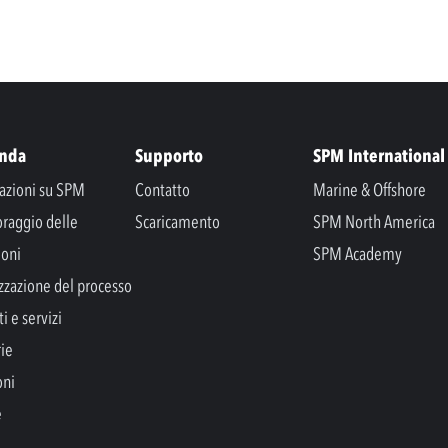
enda
Supporto
SPM International
azioni su SPM
Contatto
Marine & Offshore
raggio delle
Scaricamento
SPM North America
ioni
SPM Academy
zzazione del processo
i e servizi
rie
oni
e