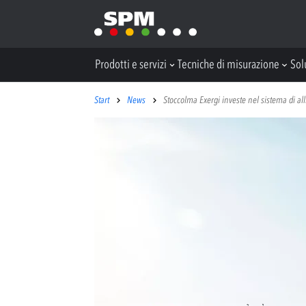
Prodotti e servizi
Tecniche di misurazione
Sol
Start
News
Stoccolma Exergi investe nel sistema di al