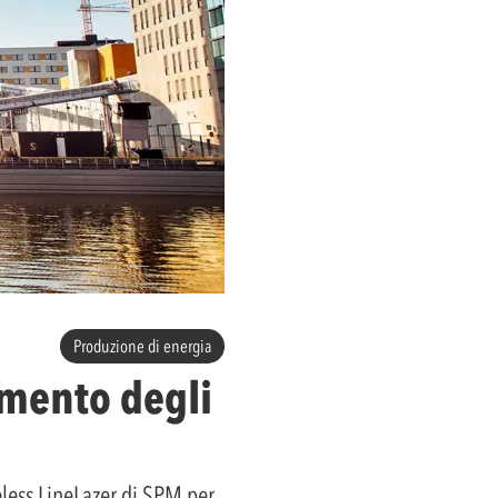
Produzione di energia
amento degli
eless LineLazer di SPM per