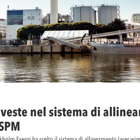
nveste nel sistema di alline
 SPM
ckholm Exergi ha scelto il sistema di allineamento laser wir