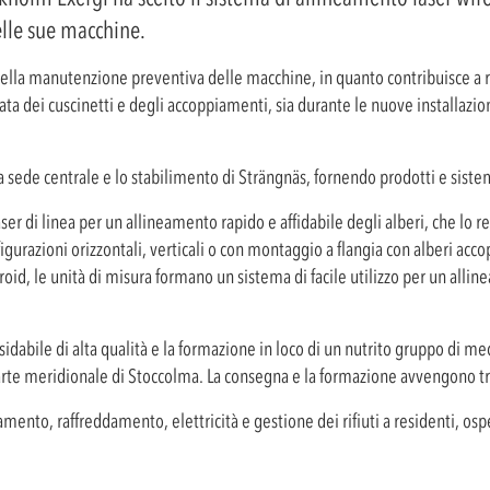
elle sue macchine.
della manutenzione preventiva delle macchine, in quanto contribuisce a ri
durata dei cuscinetti e degli accoppiamenti, sia durante le nuove installaz
sede centrale e lo stabilimento di Strängnäs, fornendo prodotti e sistemi
aser di linea per un allineamento rapido e affidabile degli alberi, che lo 
urazioni orizzontali, verticali o con montaggio a flangia con alberi acco
id, le unità di misura formano un sistema di facile utilizzo per un allin
sidabile di alta qualità e la formazione in loco di un nutrito gruppo di mec
te meridionale di Stoccolma. La consegna e la formazione avvengono t
damento, raffreddamento, elettricità e gestione dei rifiuti a residenti, osp