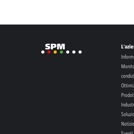
L'azi
Inform
Monito
condiz
Ottimi
Prodott
Indust
Soluzi
Notizi
Eventi