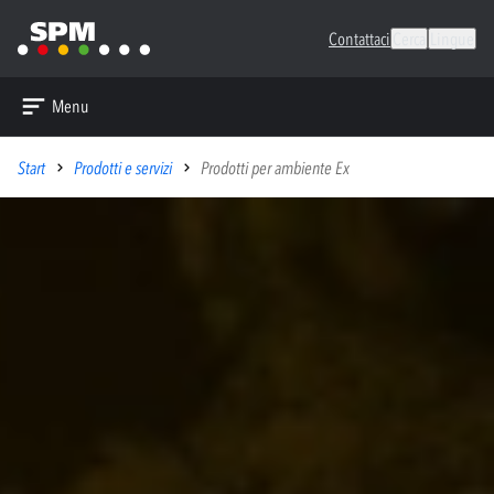
Contattaci
Cerca
Lingue
Menu
Start
Prodotti e servizi
Prodotti per ambiente Ex