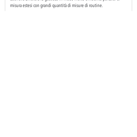
misura estesi con grandi quantità di misure di routine.
Leonova Emerald IS
Trasduttori e trasmettitori
Offriamo un'ampia gamma di robusti trasduttori e trasmettitori