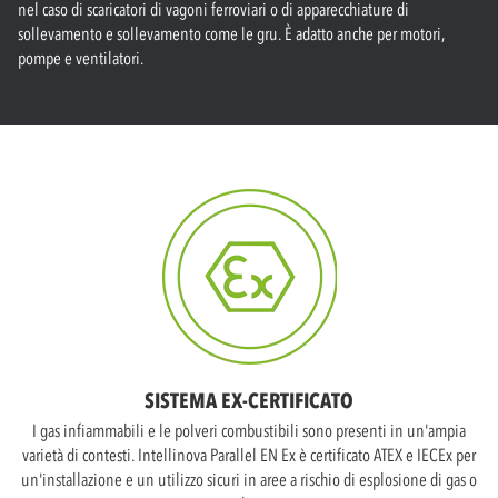
nel caso di scaricatori di vagoni ferroviari o di apparecchiature di
sollevamento e sollevamento come le gru. È adatto anche per motori,
pompe e ventilatori.
SISTEMA EX-CERTIFICATO
I gas infiammabili e le polveri combustibili sono presenti in un'ampia
varietà di contesti. Intellinova Parallel EN Ex è certificato ATEX e IECEx per
un'installazione e un utilizzo sicuri in aree a rischio di esplosione di gas o