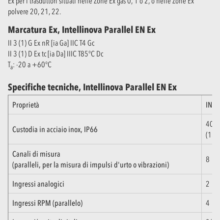
Ex per i trasduttori situati nelle Zone Ex gas 0, 1 o 2, o nelle Zone Ex
polvere 20, 21, 22.
Marcatura Ex, Intellinova Parallel EN Ex
II 3 (1) G Ex nR [ia Ga] IIC T4 Gc
II 3 (1) D Ex tc [ia Da] IIIC T85°C Dc
T
: -20 a +60°C
a
Specifiche tecniche, Intellinova Parallel EN Ex
Proprietà
INSE
400
Custodia in acciaio inox, IP66
(15,
Canali di misura
8
(paralleli, per la misura di impulsi d'urto o vibrazioni)
Ingressi analogici
2
Ingressi RPM (parallelo)
4