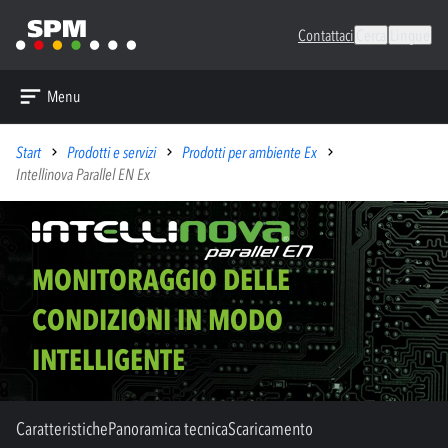
Contattaci
Cerca
Lingue
Menu
Start
Prodotti e servizi
Prodotti per ambiente Ex
Intellinova Parallel EN Ex
MONITORAGGIO DELLE
CONDIZIONI IN MODO
INTELLIGENTE
Caratteristiche
Panoramica tecnica
Scaricamento