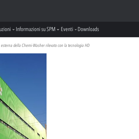
uzioni
Informazioni su SPM
Eventi
Downloads
a esterna della Chemi-Washer rilevato con la tecnologia HD