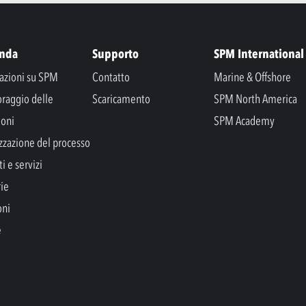
enda
Supporto
SPM International
azioni su SPM
Contatto
Marine & Offshore
raggio delle
Scaricamento
SPM North America
ioni
SPM Academy
zzazione del processo
i e servizi
rie
oni
e