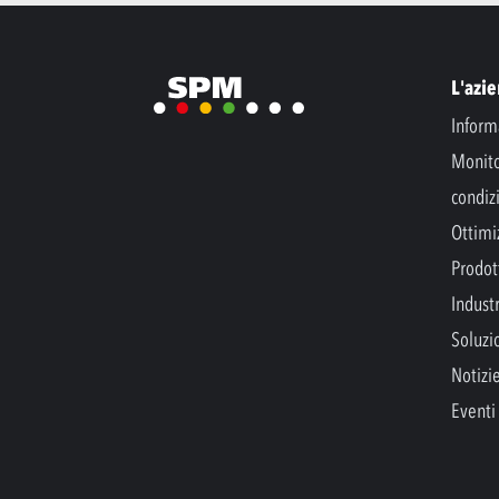
L'azi
Inform
Monito
condiz
Ottimi
Prodott
Indust
Soluzi
Notizi
Eventi