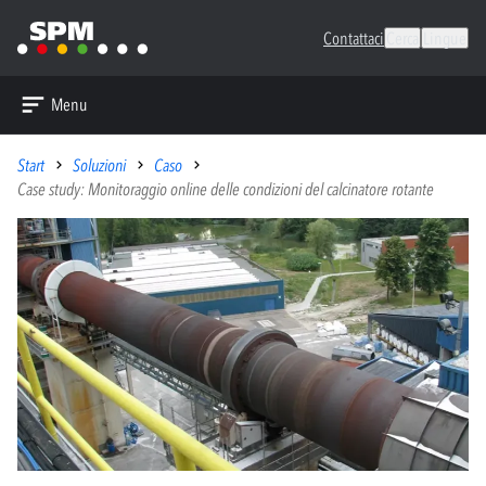
Contattaci
Cerca
Lingue
Menu
Start
Soluzioni
Caso
Case study: Monitoraggio online delle condizioni del calcinatore rotante