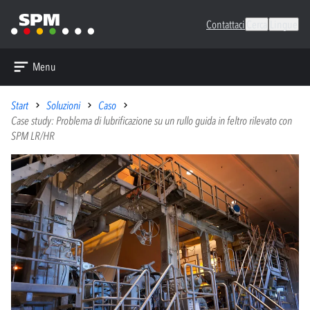
Contattaci
Cerca
Lingue
Menu
Start
Soluzioni
Caso
Case study: Problema di lubrificazione su un rullo guida in feltro rilevato con
SPM LR/HR