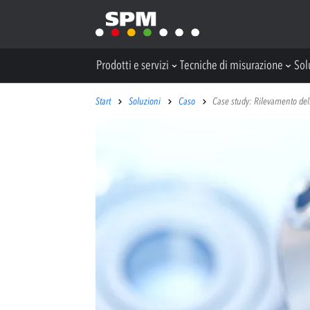
Prodotti e servizi
Tecniche di misurazione
Sol
Start
Soluzioni
Caso
Case study: Rilevamento del