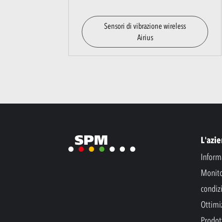
Sensori di vibrazione wireless
Airius
L'azi
Inform
Monito
condiz
Ottimi
Prodott