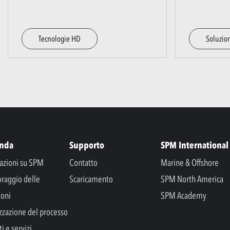
Tecnologie HD
Soluzion
enda
Supporto
SPM International
azioni su SPM
Contatto
Marine & Offshore
raggio delle
Scaricamento
SPM North America
ioni
SPM Academy
zzazione del processo
i e servizi