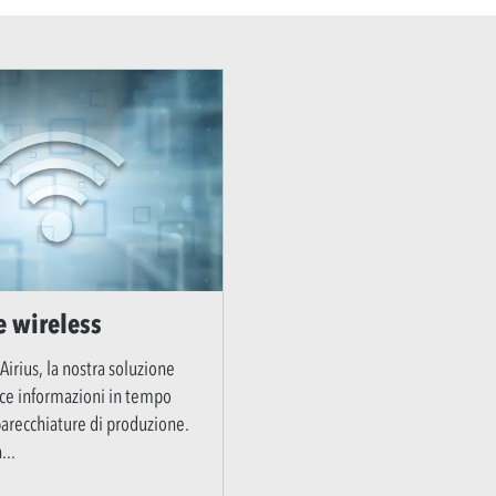
e wireless
Airius, la nostra soluzione
sce informazioni in tempo
parecchiature di produzione.
a
...