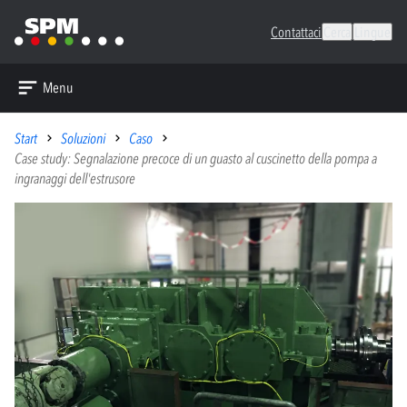
Contattaci
Cerca
Lingue
Menu
Start
Soluzioni
Caso
Case study: Segnalazione precoce di un guasto al cuscinetto della pompa a
ingranaggi dell'estrusore