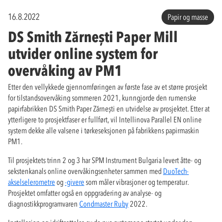
16.8.2022
Papir og masse
DS Smith Zărnești Paper Mill
utvider online system for
overvåking av PM1
Etter den vellykkede gjennomføringen av første fase av et større prosjekt
for tilstandsovervåking sommeren 2021, kunngjorde den rumenske
papirfabrikken DS Smith Paper Zărnești en utvidelse av prosjektet. Etter at
ytterligere to prosjektfaser er fullført, vil Intellinova Parallel EN online
system dekke alle valsene i tørkeseksjonen på fabrikkens papirmaskin
PM1.
Til prosjektets trinn 2 og 3 har SPM Instrument Bulgaria levert åtte- og
sekstenkanals online overvåkingsenheter sammen med
DuoTech-
akselselerometre
og
-givere
som måler vibrasjoner og temperatur.
Prosjektet omfatter også en oppgradering av analyse- og
diagnostikkprogramvaren
Condmaster Ruby
2022.