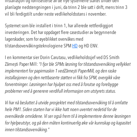
Installasjon og idriftsettelse av de nye systemene startet under den
planlagte nedstengningen i juni, da trinn 2 ble satt i drift, mens trinn 3
vil bli ferdigstilt under neste vedlikeholdsstans i november.
Systemet som ble installert i trinn 1, har allerede rettferdiggjort
investeringen. Det har oppdaget flere casestudier av begynnende
lagerskader, som for øyeblikket overvåkes med
tilstandsovervåkingsteknologiene SPM
HD
og HD ENV.
I en kommentar sier Dorin Carutasu, vedlikeholdssjef ved DS Smith
Zărnești Paper Mill:
"I fjor ble SPMs løsning for tilstandsovervåking vellykket
implementert for papirmaskin 1 ved
Zărnești
Paper
Mill, og den raske
installasjonen og den nettbaserte støtten vi fikk fra SPM, overgikk våre
forventninger. Løsningen har hjulpet oss med å forutse og forebygge
problemer ved å generere verdifull informasjon om utstyrets status.
Vi har nå besluttet å utvide prosjektet med tilstandsovervåking til å omfatte
hele PM1. Siden starten har vi ikke hatt noen uventet nedetid for de
overvåkede områdene. Vi ser også frem til å implementere denne løsningen
for hjelpeutstyr, og på den måten kontinuerlig øke vår kunnskap og kapasitet
innen tilstandsovervåking."