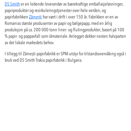
DS Smith
er en ledende leverandør av bærekraftige emballasjeløsninger,
papirprodukter og resirkuleringstjenester over hele verden, og
papirfabrikken
Zărnești
har vært i drift i over 150 år. Fabrikken er en av
Romanias største produsenter av papir og bølgepapp, med en årlig
produksjon på ca. 200 000 tonn liner- og flutingprodukter, basert på 100
% papir- og pappavfall som råmateriale. Anlegget dekker nesten halvparten
av det lokale markedets behov.
I tillegg til Zărnești papirfabrikk er SPM-utstyr for tilstandsovervåking også i
bruk ved DS Smith Trakia papirfabrikk i Bulgaria.