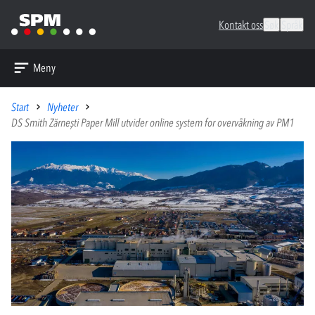
Kontakt oss
Søk
Språk
Meny
Start
Nyheter
DS Smith Zărnești Paper Mill utvider online system for overvåkning av PM1