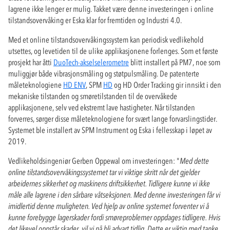
lagrene ikke lenger er mulig. Takket være denne investeringen i online
tilstandsovervåking er Eska klar for fremtiden og Industri 4.0.
Med et online tilstandsovervåkingssystem kan periodisk vedlikehold
utsettes, og levetiden til de ulike applikasjonene forlenges. Som et første
prosjekt har åtti
DuoTech-akselselerometre
blitt installert på PM7, noe som
muliggjør både vibrasjonsmåling og støtpulsmåling. De patenterte
måleteknologiene
HD ENV
, SPM
HD
og HD Order Tracking gir innsikt i den
mekaniske tilstanden og smøretilstanden til de overvåkede
applikasjonene, selv ved ekstremt lave hastigheter. Når tilstanden
forverres, sørger disse måleteknologiene for svært lange forvarslingstider.
Systemet ble installert av SPM Instrument og Eska i fellesskap i løpet av
2019.
Vedlikeholdsingeniør Gerben Oppewal om investeringen: "
Med dette
online tilstandsovervåkingssystemet tar vi viktige skritt når det gjelder
arbeidernes sikkerhet og maskinens driftsikkerhet. Tidligere kunne vi ikke
måle alle lagrene i den sårbare våtseksjonen. Med denne investeringen får vi
imidlertid denne muligheten. Ved hjelp av online systemet forventer vi å
kunne forebygge lagerskader fordi smøreproblemer oppdages tidligere. Hvis
det likevel oppstår skader, vil vi nå bli advart tidlig. Dette er viktig med tanke