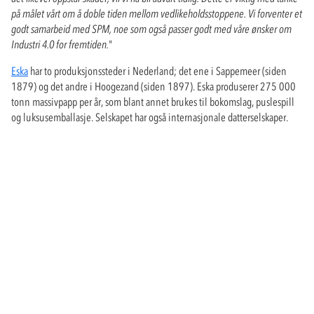
på målet vårt om å doble tiden mellom vedlikeholdsstoppene. Vi forventer et
godt samarbeid med SPM, noe som også passer godt med våre ønsker om
Industri 4.0 for fremtiden.
"
Eska
har to produksjonssteder i Nederland; det ene i Sappemeer (siden
1879) og det andre i Hoogezand (siden 1897). Eska produserer 275 000
tonn massivpapp per år, som blant annet brukes til bokomslag, puslespill
og luksusemballasje. Selskapet har også internasjonale datterselskaper.