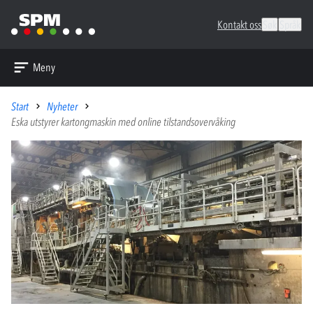
Kontakt oss
Søk
Språk
Meny
Start
Nyheter
Eska utstyrer kartongmaskin med online tilstandsovervåking