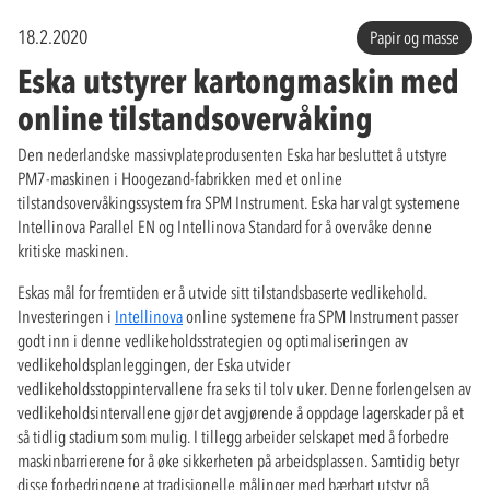
18.2.2020
Papir og masse
Eska utstyrer kartongmaskin med
online tilstandsovervåking
Den nederlandske massivplateprodusenten Eska har besluttet å utstyre
PM7-maskinen i Hoogezand-fabrikken med et online
tilstandsovervåkingssystem fra SPM Instrument. Eska har valgt systemene
Intellinova Parallel EN og Intellinova Standard for å overvåke denne
kritiske maskinen.
Eskas mål for fremtiden er å utvide sitt tilstandsbaserte vedlikehold.
Investeringen i
Intellinova
online systemene fra SPM Instrument passer
godt inn i denne vedlikeholdsstrategien og optimaliseringen av
vedlikeholdsplanleggingen, der Eska utvider
vedlikeholdsstoppintervallene fra seks til tolv uker. Denne forlengelsen av
vedlikeholdsintervallene gjør det avgjørende å oppdage lagerskader på et
så tidlig stadium som mulig. I tillegg arbeider selskapet med å forbedre
maskinbarrierene for å øke sikkerheten på arbeidsplassen. Samtidig betyr
disse forbedringene at tradisjonelle målinger med bærbart utstyr på