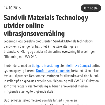
14.10.2016
Jern og stål
Sandvik Materials Technology
utvider online
vibrasjonsovervåking
Legerings- og spesialstålprodusenten Sandvik Materials Technology i
Sandviken i Sverige har besluttet å investere ytterligere i
tilstandsovervåking og utvider nå sin online overvåking til avdelingen
"Blooming mill VVV-04".
I forbindelse med en
tidligere investering
ble
Intellinova Compact
online
system og nylig lanserte
DuoTech-akselselerometre
installert på en rekke
hydraulikkpumper. Den samme løsningen for tilstandsovervåking blir nå
installert på en girkasse i avdelingen "Blooming mill VVV-04". Girkassen,
som driver et par valser for valsing av barrer, er reversibel med én
inngående aksel og to utgående aksler.
DuoTech-akselselerometeret, som ble lansert i fjor, er en