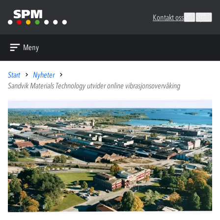
Kontakt oss
Søk
Språk
Meny
Start
Nyheter
Sandvik Materials Technology utvider online vibrasjonsovervåking