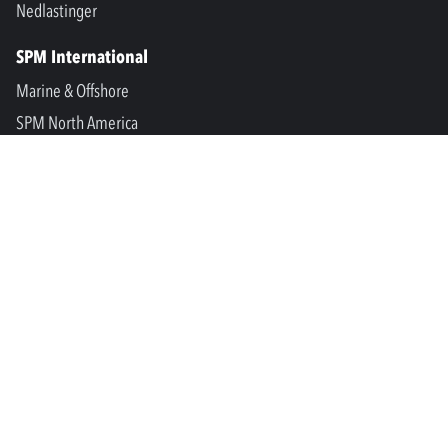
Nedlastinger
SPM International
Marine & Offshore
SPM North America
SPM Academy
Connect
LinkedIn
Facebook
Youtube
info@spminstrument.no