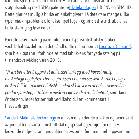
kombinasjonsgiver som kan brukes til både vibrasjonsmåling og
støtpulsmåling med
SPMs
patenterte
HD-teknologier
HD ENV og SPM HD
.
Dette gjør det mulig å bruke én enkelt giver til å detektere mange ulike
typer maskinproblemer, for eksempel lager- og smøretilstand, ubalanse,
feiljustering og løse deler.
For rutebasert måling på mindre produksjonskritisk utstyr bruker
vedlikeholdsavdelingen det håndholdte instrumentet
Leonova Diamond
,
som ble kjøpt inn i forbindelse med fabrikkens fornyede satsing på
tilstandsovervåking våren 2013.
"Vi streber etter å oppnå et driftsikkert anlegg med høyest mulig
maskintilgjengelighet. Denne girkassen er en prosesskritisk maskin, og vi
ønsker full kontroll over driftstilstanden slik at vi kan unngå unødvendige
produksjonsstopp. Online-overvåking gir oss den muligheten
", sier Hans
Andersson, leder for sentralt vedlikehold, i en kommentar til
investeringen.
Sandvik Materials Technology
er en verdensledende utvikler og produsent
av produkter i avansert rustfritt stål og spesiallegeringer for de mest
krevende miljøer, samt produkter og systemer for industriell oppvarming.