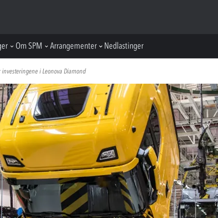
ger
Om SPM
Arrangementer
Nedlastinger
er investeringene i Leonova Diamond