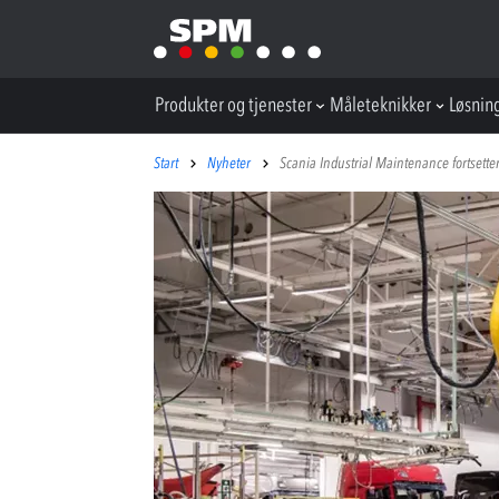
Produkter og tjenester
Måleteknikker
Løsnin
Start
Nyheter
Scania Industrial Maintenance fortsett