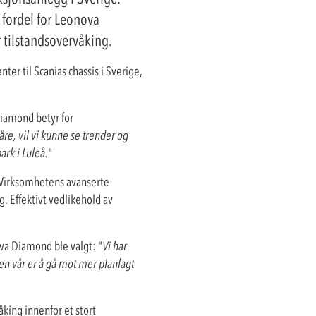
 fordel for Leonova
 tilstandsovervåking.
r til Scanias chassis i Sverige,
Diamond betyr for
re, vil vi kunne se trender og
ark i Luleå.
"
. Virksomhetens avanserte
g. Effektivt vedlikehold av
va Diamond ble valgt: "
Vi har
ien vår er å gå mot mer planlagt
åking innenfor et stort