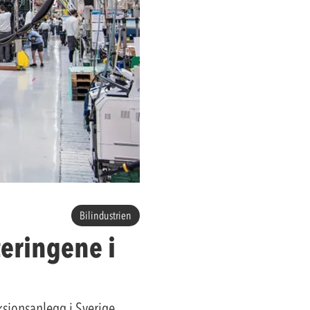
Bilindustrien
teringene i
sjonsanlegg i Sverige.