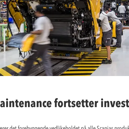
aintenance fortsetter inves
erer det forebyggende vedlikeholdet på alle Scanias produk