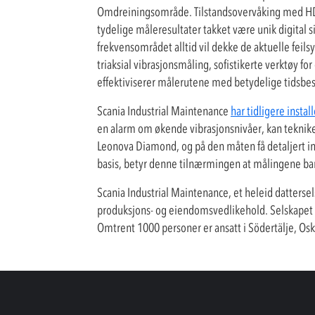
Omdreiningsområde. Tilstandsovervåking med HD-te
tydelige måleresultater takket være unik digital 
frekvensområdet alltid vil dekke de aktuelle fei
triaksial vibrasjonsmåling, sofistikerte verktøy f
effektiviserer målerutene med betydelige tidsbes
Scania Industrial Maintenance
har tidligere insta
en alarm om økende vibrasjonsnivåer, kan teknik
Leonova Diamond, og på den måten få detaljert in
basis, betyr denne tilnærmingen at målingene bare
Scania Industrial Maintenance, et heleid dattersels
produksjons- og eiendomsvedlikehold. Selskapet h
Omtrent 1000 personer er ansatt i Södertälje, Os