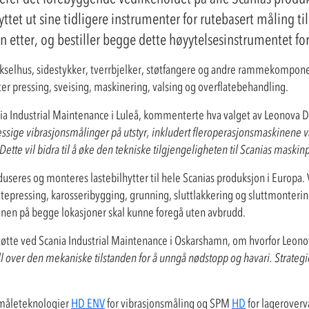
ttet ut sine tidligere instrumenter for rutebasert måling til
etter, og bestiller begge dette høyytelsesinstrumentet for
selhus, sidestykker, tverrbjelker, støtfangere og andre rammekomponente
er pressing, sveising, maskinering, valsing og overflatebehandling.
ia Industrial Maintenance i Luleå, kommenterte hva valget av Leonova 
ssige vibrasjonsmålinger på utstyr, inkludert fleroperasjonsmaskinene vå
 Dette vil bidra til å øke den tekniske tilgjengeligheten til Scanias maskinp
seres og monteres lastebilhytter til hele Scanias produksjon i Europa
latepressing, karosseribygging, grunning, sluttlakkering og sluttmonterin
onen på begge lokasjoner skal kunne foregå uten avbrudd.
øtte ved Scania Industrial Maintenance i Oskarshamn, om hvorfor Leono
oll over den mekaniske tilstanden for å unngå nødstopp og havari. Strateg
måleteknologier
HD ENV
for vibrasjonsmåling og SPM
HD
for lageroverv