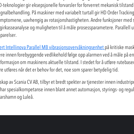
knologier gir eksepsjonelle forvarsler for forverret mekanisk tilstand 
signalbehandling. På maskiner med variabelt turtall gir HD Order Trackin
lsymptomene, uavhengig av rotasjonshastigheten. Andre funksjoner med st
or girkasseanalyse og muligheten til å måle prosessparametere. Parallell 
parelser.
llert Intellinova Parallel MB vibrasjonsovervåkningsenhet
på kritiske mask
ere innen forebyggende vedlikehold følge opp alarmen ved å måle på e
formasjon om maskinens aktuelle tilstand. I stedet for å utføre rutebas
 utføres når det er behov for det, noe som sparer betydelig tid.
kap av Scania CV AB, tilbyr et bredt spekter av tjenester innen industripr
ar spesialkompetanse innen blant annet automasjon, styrings- og regul
karshamn og Luleå.