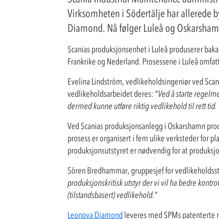
Virksomheten i Södertälje har allerede by
Diamond. Nå følger Luleå og Oskarshamn 
Scanias produksjonsenhet i Luleå produserer bakak
Frankrike og Nederland. Prosessene i Luleå omfatt
Evelina Lindström, vedlikeholdsingeniør ved Scan
vedlikeholdsarbeidet deres: "
Ved å starte regelme
dermed kunne utføre riktig vedlikehold til rett tid.
Ved Scanias produksjonsanlegg i Oskarshamn produ
prosess er organisert i fem ulike verksteder for p
produksjonsutstyret er nødvendig for at produksj
Sören Bredhammar, gruppesjef for vedlikeholdsst
produksjonskritisk utstyr der vi vil ha bedre kontr
(tilstandsbasert) vedlikehold.
"
Leonova Diamond
leveres med SPMs patenterte 