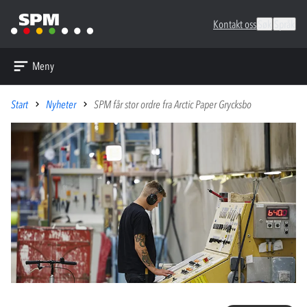
Kontakt oss
Søk
Språk
Meny
Start
Nyheter
SPM får stor ordre fra Arctic Paper Grycksbo