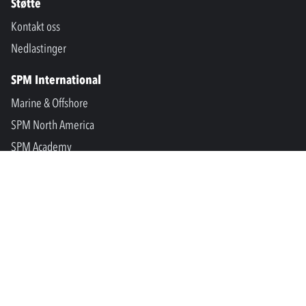
Støtte
Kontakt oss
Nedlastinger
SPM International
Marine & Offshore
SPM North America
SPM Academy
Connect
LinkedIn
Facebook
Youtube
info@spminstrument.no