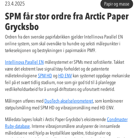
23.4.2025
Papir og masse
SPM får stor ordre fra Arctic Paper
Grycksbo
Ordren fra den svenske papirfabrikken gjelder Intellinova Parallel EN
online system, som skal overvåke to hundre og seksti målepunkter i
tørkeseksjonen og bestrykningen i papirmaskin PM9.
Intellinova Parallel EN
målesystemet er SPMs mest sofistikerte. Takket
være det ekstremt lave signal/støy-forholdet og de patenterte
måleteknologiene
SPM HD
og
HD ENV
kan systemet oppdage mekaniske
feil på et svært tidlig stadium, noe som gir god tid til å planlegge
vedlikeholdsarbeid for å unngå driftsstans og uforutsett nedetid.
Målingen utføres med
DuoTech-akselselerometeret
, som kombinerer
støtpulsmåling med SPM HD og vibrasjonsmåling med HD ENV.
Måledata lagres lokalt i Arctic Paper Grycksbo's eksisterende
Condmaster
Ruby-database
. Interne vibrasjonsmålere analyserer de innsamlede
måledataene ved hjelp av krystallklare spektre, tidssignaler og