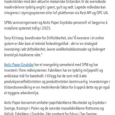
maskinbilder med den aktuelle mekaniske tilstanden til de overvåkede
maskindelene tydelig angitt i grønt, gult og rødt. Lagrede måledata kan
integreres i styringssystemer eller IoT-plattformer via Rest API og OPC UA.
SPMs serviceingeniører og Arctic Paper Grycksbo-personell vil begynne å
installere systemet tidlig i 2025.
Tony Klintasp, koordinator for Driftsikkerhet, sier
"Å investere i et online
system er ikke bare et teknisk forbedringstiltak - det er en strategisk
investering i økt driftsikkerhet, lavere vedlikeholdskostnader og forlenget
levetid på maskinene våre.
"
Arctic Paper Grycksbo
har et mangeårig samarbeid med SPM og har
investert i flere målesystemer. Fabrikken har en tydelig miljøprofil og
ambisiøse mål for bærekraft. I tillegg har de som mål å øke
produksjonseffektiviteten og produktiviteten kontinuerlig. Investeringer i
tilstandsovervåking er en medvirkende faktor for å oppnå dette og gir også
et tryggere arbeidsmiljø.
Arctic Paper-konsernet omfatter papirfabrikkene Munkedal og Grycksbo i
Sverige, Kostrzyn i Polen og de svenske massafabrikkene Rottneros og
Vallvik. Fabrikken i Grycksbo, like nordvest for Falun i Sør-Sverige,