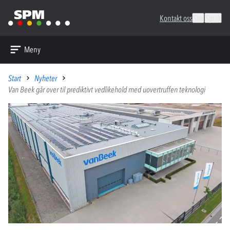
Kontakt oss
Søk
Språk
Meny
Start
Nyheter
Van Beek går over til prediktivt vedlikehold med uovertruffen teknologi