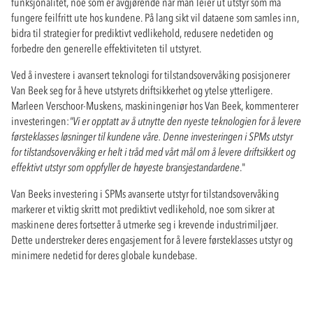
funksjonalitet, noe som er avgjørende når man leier ut utstyr som må
fungere feilfritt ute hos kundene. På lang sikt vil dataene som samles inn,
bidra til strategier for prediktivt vedlikehold, redusere nedetiden og
forbedre den generelle effektiviteten til utstyret.
Ved å investere i avansert teknologi for tilstandsovervåking posisjonerer
Van Beek seg for å heve utstyrets driftsikkerhet og ytelse ytterligere.
Marleen Verschoor-Muskens, maskiningeniør hos Van Beek, kommenterer
investeringen:
"Vi er opptatt av å utnytte den nyeste teknologien for å levere
førsteklasses løsninger til kundene våre. Denne investeringen i SPMs utstyr
for tilstandsovervåking er helt i tråd med vårt mål om å levere driftsikkert og
effektivt utstyr som oppfyller de høyeste bransjestandardene
."
Van Beeks investering i SPMs avanserte utstyr for tilstandsovervåking
markerer et viktig skritt mot prediktivt vedlikehold, noe som sikrer at
maskinene deres fortsetter å utmerke seg i krevende industrimiljøer.
Dette understreker deres engasjement for å levere førsteklasses utstyr og
minimere nedetid for deres globale kundebase.