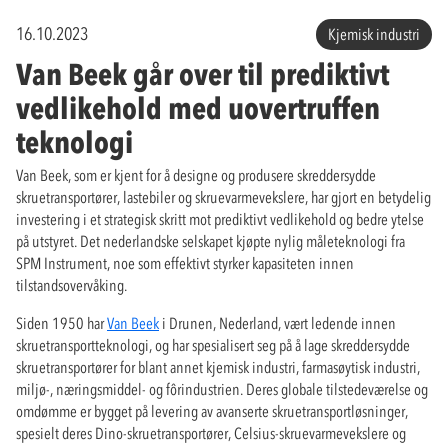
16.10.2023
Kjemisk industri
Van Beek går over til prediktivt
vedlikehold med uovertruffen
teknologi
Van Beek, som er kjent for å designe og produsere skreddersydde
skruetransportører, lastebiler og skruevarmevekslere, har gjort en betydelig
investering i et strategisk skritt mot prediktivt vedlikehold og bedre ytelse
på utstyret. Det nederlandske selskapet kjøpte nylig måleteknologi fra
SPM Instrument, noe som effektivt styrker kapasiteten innen
tilstandsovervåking.
Siden 1950 har
Van Beek
i Drunen, Nederland, vært ledende innen
skruetransportteknologi, og har spesialisert seg på å lage skreddersydde
skruetransportører for blant annet kjemisk industri, farmasøytisk industri,
miljø-, næringsmiddel- og fôrindustrien. Deres globale tilstedeværelse og
omdømme er bygget på levering av avanserte skruetransportløsninger,
spesielt deres Dino-skruetransportører, Celsius-skruevarmevekslere og