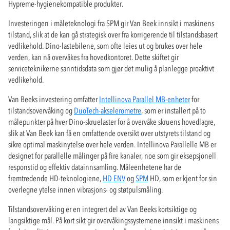
Hypreme-hygienekompatible produkter.
Investeringen i måleteknologi fra SPM gir Van Beek innsikt i maskinens
tilstand, slik at de kan gå strategisk over fra korrigerende til tilstandsbasert
vedlikehold. Dino-lastebilene, som ofte leies ut og brukes over hele
verden, kan nå overvåkes fra hovedkontoret. Dette skiftet gir
serviceteknikerne sanntidsdata som gjør det mulig å planlegge proaktivt
vedlikehold.
Van Beeks investering omfatter
Intellinova Parallel MB-enheter
for
tilstandsovervåking og
DuoTech-akselerometre
, som er installert på to
målepunkter på hver Dino-skruelaster for å overvåke skruens hovedlagre,
slik at Van Beek kan få en omfattende oversikt over utstyrets tilstand og
sikre optimal maskinytelse over hele verden. Intellinova Parallelle MB er
designet for parallelle målinger på fire kanaler, noe som gir eksepsjonell
responstid og effektiv datainnsamling. Måleenhetene har de
fremtredende HD-teknologiene,
HD ENV
og
SPM
HD, som er kjent for sin
overlegne ytelse innen vibrasjons- og støtpulsmåling.
Tilstandsovervåking er en integrert del av Van Beeks kortsiktige og
langsiktige mål. På kort sikt gir overvåkingssystemene innsikt i maskinens