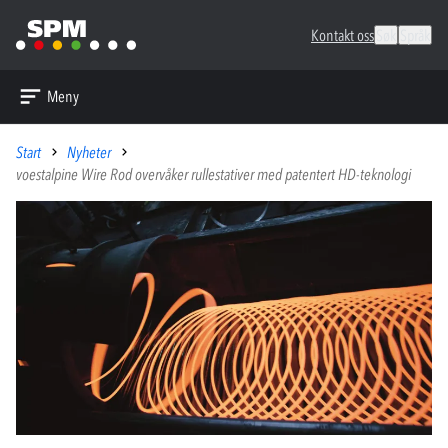
Kontakt oss
Søk
Språk
Meny
Start
Nyheter
voestalpine Wire Rod overvåker rullestativer med patentert HD-teknologi