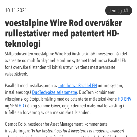
10.11.2021
Jern og stål
voestalpine Wire Rod overvåker
rullestativer med patentert HD-
teknologi
Stålprodusenten voestalpine Wire Rod Austria GmbH investerer nå i det
avanserte og multifunksjonelle online systemet Intellinova Parallel EN
for å overvåke tilstanden til kritisk utstyr i verdens mest avanserte
valsetrådverk.
Parallelt med installasjonen av
Intellinova Parallel EN
online system,
installeres også
DuoTech-akselselerometre
. DuoTech kombinerer
vibrasjons- og Støtpulsmåling med de patenterte måleteknikkene
HD ENV
og SPM
HD
i én og samme Giver, og gir dermed maksimal forvarsling i
tilfelle en forverring av den mekaniske tilstanden.
Gernot Kolb, nestleder for Asset Management, kommenterte
investeringen:
"Vi har bestemt oss for å investere i et moderne, avansert