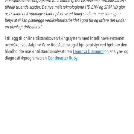
vibrasjonsovervåkingssystem for å kunne gi oss tilstrekkelig forhåndsvarsel i
tilfelle truende skader. De nye måleteknologiene HD ENV og SPM HD gjør
oss i stand til å oppdage skader på et svært tidlig stadium, noe som igjen
betyr at vi kan planlegge vedlikeholdsarbeidet i god tid og utføre det under
en planlagt driftsstans."
I tillegg til online tilstandsovervåkingssystem med Intellinova-systemet
overvåker voestalpine Wire Rod Austria også hjelpeutstyr ved hjelp av den
håndholdte maskintilstandsanalysatoren
Leonova Diamond
og analyse- og
diagnostikkprogramvaren
Condmaster Ruby.