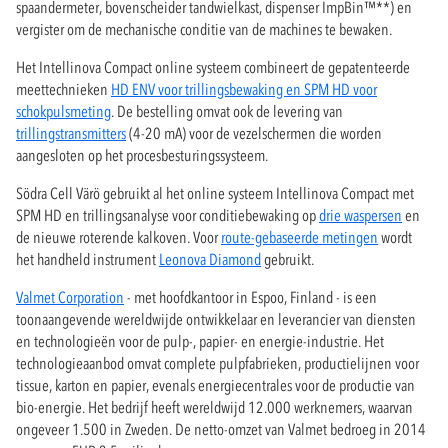
spaandermeter, bovenscheider tandwielkast, dispenser ImpBin™**) en
vergister om de mechanische conditie van de machines te bewaken.
Het Intellinova Compact online systeem combineert de gepatenteerde
meettechnieken
HD ENV voor trillingsbewaking en SPM HD voor
schokpulsmeting
. De bestelling omvat ook de levering van
trillingstransmitters
(4-20 mA) voor de vezelschermen die worden
aangesloten op het procesbesturingssysteem.
Södra Cell Värö gebruikt al het online systeem Intellinova Compact met
SPM HD en trillingsanalyse voor conditiebewaking op
drie waspersen
en
de nieuwe roterende kalkoven. Voor
route-gebaseerde metingen
wordt
het handheld instrument
Leonova Diamond
gebruikt.
Valmet Corporation
- met hoofdkantoor in Espoo, Finland - is een
toonaangevende wereldwijde ontwikkelaar en leverancier van diensten
en technologieën voor de pulp-, papier- en energie-industrie. Het
technologieaanbod omvat complete pulpfabrieken, productielijnen voor
tissue, karton en papier, evenals energiecentrales voor de productie van
bio-energie. Het bedrijf heeft wereldwijd 12.000 werknemers, waarvan
ongeveer 1.500 in Zweden. De netto-omzet van Valmet bedroeg in 2014