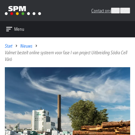
Contact ons
Zoek
Talen
Menu
Start
Nieuws
Valmet bestelt online systeem voor fase I van project Uitbreiding Södra Cell
Värö