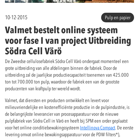
10-12-2015
Pulp en papier
Valmet bestelt online systeem
voor fase I van project Uitbreiding
Södra Cell Värö
De Zweedse cellulosefabriek Södra Cell Värö ondergaat momenteel een
grote uitbreiding van alle afdelingen binnen de fabriek. Door de
uitbreiding zal de jaarlijkse productiecapaciteit toenemen van 425.000
ton tot 700.000 ton pulp, waardoor de fabriek een van de grootste
producenten van kraftpulp ter wereld wordt.
Valmet, dat diensten en producten ontwikkelt en levert voor
milieuvriendelijke en kostenefficiënte productie in de pulpindustrie, is
de belangrijkste leverancier van procesapparatuur voor de nieuwe
pulpfabriek van Södra Cell in Värö en heeft bij SPM een order geplaatst
voor het online conditiebewakingssysteem
Intellinova Compact
. De eerste
levering omvat online bewakingsapparatuur voor de PDW filters*),