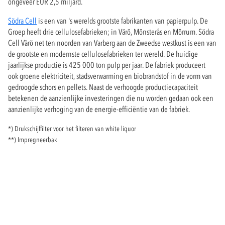
ongeveer EUR 2,5 miljard.
Södra Cell
is een van 's werelds grootste fabrikanten van papierpulp. De
Groep heeft drie cellulosefabrieken; in Värö, Mönsterås en Mörrum. Södra
Cell Värö net ten noorden van Varberg aan de Zweedse westkust is een van
de grootste en modernste cellulosefabrieken ter wereld. De huidige
jaarlijkse productie is 425 000 ton pulp per jaar. De fabriek produceert
ook groene elektriciteit, stadsverwarming en biobrandstof in de vorm van
gedroogde schors en pellets. Naast de verhoogde productiecapaciteit
betekenen de aanzienlijke investeringen die nu worden gedaan ook een
aanzienlijke verhoging van de energie-efficiëntie van de fabriek.
*) Drukschijffilter voor het filteren van white liquor
**) Impregneerbak