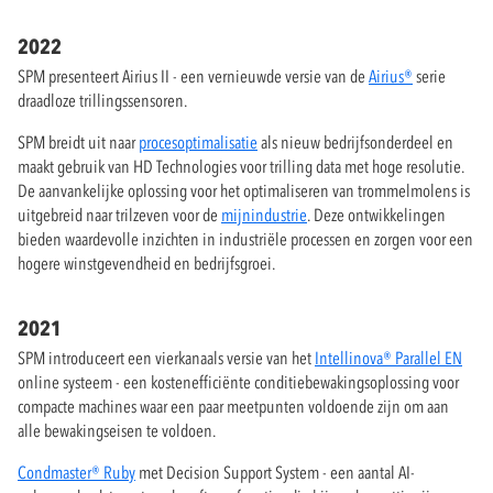
2022
SPM presenteert Airius II - een vernieuwde versie van de
Airius®
serie
draadloze trillingssensoren.
SPM breidt uit naar
procesoptimalisatie
als nieuw bedrijfsonderdeel en
maakt gebruik van HD Technologies voor trilling data met hoge resolutie.
De aanvankelijke oplossing voor het optimaliseren van trommelmolens is
uitgebreid naar trilzeven voor de
mijnindustrie
. Deze ontwikkelingen
bieden waardevolle inzichten in industriële processen en zorgen voor een
hogere winstgevendheid en bedrijfsgroei.
2021
SPM introduceert een vierkanaals versie van het
Intellinova® Parallel EN
online systeem - een kostenefficiënte conditiebewakingsoplossing voor
compacte machines waar een paar meetpunten voldoende zijn om aan
alle bewakingseisen te voldoen.
Condmaster® Ruby
met Decision Support System - een aantal AI-