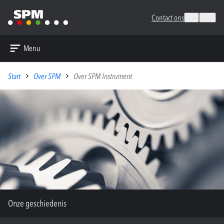
Contact ons
Zoek
Talen
Menu
Start
Over SPM
Over SPM Instrument
Onze geschiedenis