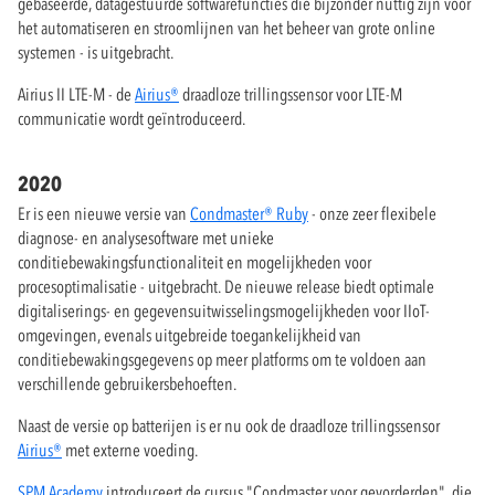
gebaseerde, datagestuurde softwarefuncties die bijzonder nuttig zijn voor
het automatiseren en stroomlijnen van het beheer van grote online
systemen - is uitgebracht.
Airius II LTE-M - de
Airius®
draadloze trillingssensor voor LTE-M
communicatie wordt geïntroduceerd.
2020
Er is een nieuwe versie van
Condmaster® Ruby
- onze zeer flexibele
diagnose- en analysesoftware met unieke
conditiebewakingsfunctionaliteit en mogelijkheden voor
procesoptimalisatie - uitgebracht. De nieuwe release biedt optimale
digitaliserings- en gegevensuitwisselingsmogelijkheden voor IIoT-
omgevingen, evenals uitgebreide toegankelijkheid van
conditiebewakingsgegevens op meer platforms om te voldoen aan
verschillende gebruikersbehoeften.
Naast de versie op batterijen is er nu ook de draadloze trillingssensor
Airius®
met externe voeding.
SPM Academy
introduceert de cursus "Condmaster voor gevorderden", die