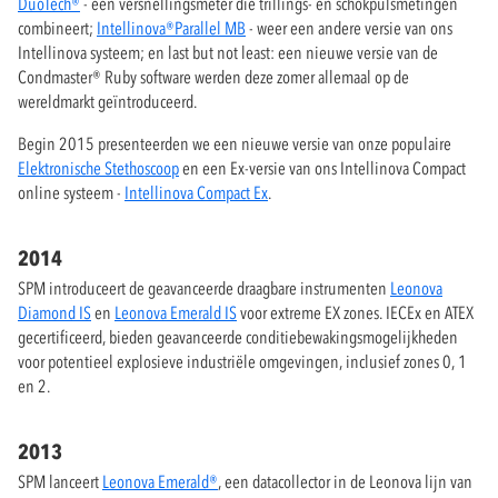
DuoTech®
- een versnellingsmeter die trillings- en schokpulsmetingen
combineert;
Intellinova®Parallel MB
- weer een andere versie van ons
Intellinova systeem; en last but not least: een nieuwe versie van de
Condmaster® Ruby software werden deze zomer allemaal op de
wereldmarkt geïntroduceerd.
Begin 2015 presenteerden we een nieuwe versie van onze populaire
Elektronische Stethoscoop
en een Ex-versie van ons Intellinova Compact
online systeem -
Intellinova Compact Ex
.
2014
SPM introduceert de geavanceerde draagbare instrumenten
Leonova
Diamond IS
en
Leonova Emerald IS
voor extreme EX zones. IECEx en ATEX
gecertificeerd, bieden geavanceerde conditiebewakingsmogelijkheden
voor potentieel explosieve industriële omgevingen, inclusief zones 0, 1
en 2.
2013
SPM lanceert
Leonova Emerald®
, een datacollector in de Leonova lijn van