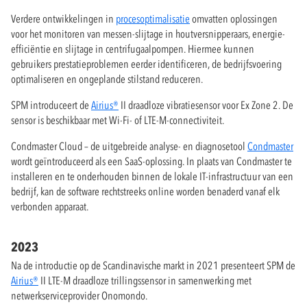
Verdere ontwikkelingen in
procesoptimalisatie
omvatten oplossingen
voor het monitoren van messen-slijtage in houtversnipperaars, energie-
efficiëntie en slijtage in centrifugaalpompen. Hiermee kunnen
gebruikers prestatieproblemen eerder identificeren, de bedrijfsvoering
optimaliseren en ongeplande stilstand reduceren.
SPM introduceert de
Airius®
II draadloze vibratiesensor voor Ex Zone 2. De
sensor is beschikbaar met Wi-Fi- of LTE-M-connectiviteit.
Condmaster Cloud – de uitgebreide analyse- en diagnosetool
Condmaster
wordt geïntroduceerd als een SaaS-oplossing. In plaats van Condmaster te
installeren en te onderhouden binnen de lokale IT-infrastructuur van een
bedrijf, kan de software rechtstreeks online worden benaderd vanaf elk
verbonden apparaat.
2023
Na de introductie op de Scandinavische markt in 2021 presenteert SPM de
Airius®
II LTE-M draadloze trillingssensor in samenwerking met
netwerkserviceprovider Onomondo.