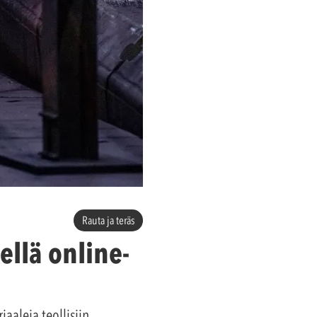
Rauta ja teräs
llä online-
aaleja teollisiin