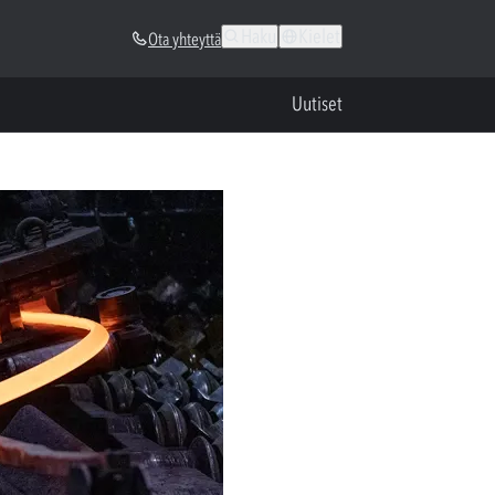
Haku
Kielet
Ota yhteyttä
Uutiset