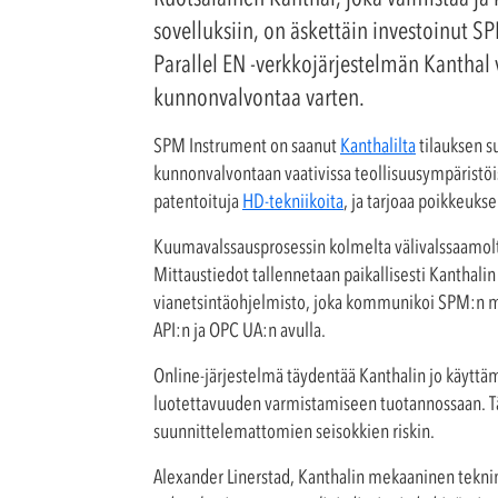
sovelluksiin, on äskettäin investoinut S
Parallel EN -verkkojärjestelmän Kanthal 
kunnonvalvontaa varten.
SPM Instrument on saanut
Kanthalilta
tilauksen s
kunnonvalvontaan vaativissa teollisuusympäristöi
patentoituja
HD-tekniikoita
, ja tarjoaa poikkeuk
Kuumavalssausprosessin kolmelta välivalssaamolta
Mittaustiedot tallennetaan paikallisesti Kanthali
vianetsintäohjelmisto, joka kommunikoi SPM:n mit
API:n ja OPC UA:n avulla.
Online-järjestelmä täydentää Kanthalin jo käyttä
luotettavuuden varmistamiseen tuotannossaan. Tä
suunnittelemattomien seisokkien riskin.
Alexander Linerstad, Kanthalin mekaaninen teknin