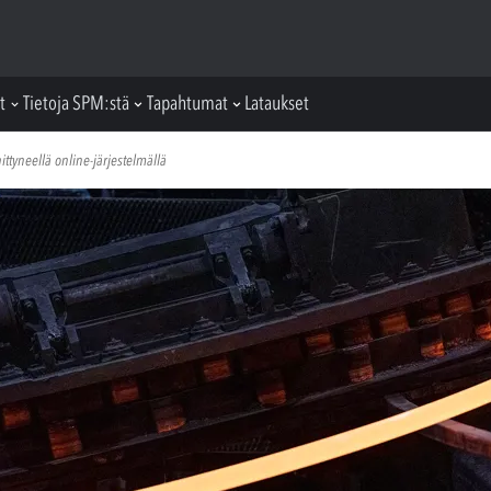
t
Tietoja SPM:stä
Tapahtumat
Lataukset
tyneellä online-järjestelmällä