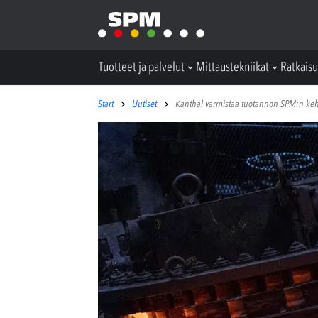
Tuotteet ja palvelut
Mittaustekniikat
Ratkaisu
Start
Uutiset
Kanthal varmistaa tuotannon SPM:n kehit