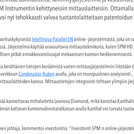
PM Instrumentin kehittyneisiin mittauslaitteisiin. Ottamalla
voi nyt tehokkaasti valvoa tuotantolaitteitaan patentoidu
uorituskykyisestä
Intellinova Parallel EN
online -järjestelmästä, joka on s
ssä. Järjestelmä käyttää uraauurtavia mittaustekniikoita, kuten SPM HD
sellisen pitkät ennakkovaroitusajat mekaanisen kunnon heikkenemisestä.
 kerättävien tietojen keräämistä varten mittausjärjestelmiin liitetään 
n verkkoon
Condmaster Rubyn
avulla, joka on monipuolinen analysointi-, 
tauslaitteiden kanssa. Mittaustietojen integrointi tehtaan ylimpiin jä
mää kannettavaa mittalaitetta Leonova Diamond, mikä korostaa Kanthalin
män kattavan kunnonvalvontaratkaisun avulla Kanthal voi turvata tuota
en johtaja, kommentoi investointia: "
Investointi SPM:n online-järjeste