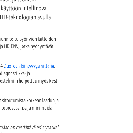
 käyttöön Intellinova
n HD-teknologian avulla
uunniteltu pyörivien laitteiden
 ja HD ENV, jotka hyödyntävät
64
DuoTech-kiihtyvyysmittaria
.
diagnostiikka- ja
rjestelmiin helpottuu myös Rest
 sitoutumista korkean laadun ja
ntoprosessinsa ja minimoida
lmään on merkittävä edistysaskel