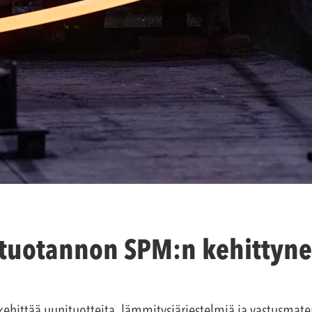
tuotannon SPM:n kehittynee
ehittää uunituotteita, lämmitysjärjestelmiä ja vastusmateri