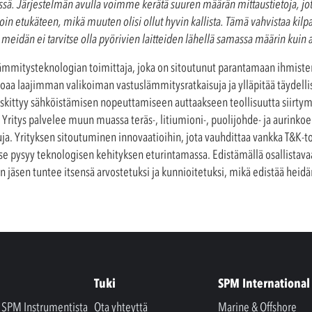
ssä. Järjestelmän avulla voimme kerätä suuren määrän mittaustietoja, jot
oin etukäteen, mikä muuten olisi ollut hyvin kallista. Tämä vahvistaa ki
meidän ei tarvitse olla pyörivien laitteiden lähellä samassa määrin kuin
ämmitysteknologian toimittaja, joka on sitoutunut parantamaan ihmiste
aa laajimman valikoiman vastuslämmitysratkaisuja ja ylläpitää täydelli
keskittyy sähköistämisen nopeuttamiseen auttaakseen teollisuutta siirty
 Yritys palvelee muun muassa teräs-, litiumioni-, puolijohde- ja aurinko
isuja. Yrityksen sitoutuminen innovaatioihin, jota vauhdittaa vankka T&K-
ä se pysyy teknologisen kehityksen eturintamassa. Edistämällä osallistav
 jäsen tuntee itsensä arvostetuksi ja kunnioitetuksi, mikä edistää heidän
Tuki
SPM International
a SPM Instrumentista
Ota yhteyttä
Marine & Offshore