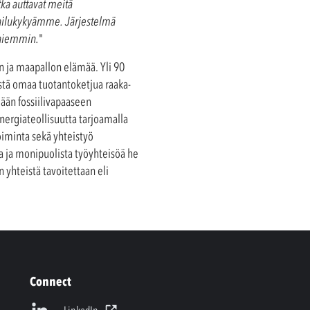
ka auttavat meitä
lpailukykyämme. Järjestelmä
 aiemmin.
"
n ja maapallon elämää. Yli 90
stä omaa tuotantoketjua raaka-
mään fossiilivapaaseen
energiateollisuutta tarjoamalla
toiminta sekä yhteistyö
aa ja monipuolista työyhteisöä he
 yhteistä tavoitettaan eli
Connect
LinkedIn