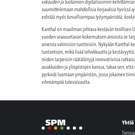
vakauden ja tuotannon digitalisoinnin kehittämise
suunnittelemaan mahdollisia korjauksia hyvissä aj
edistää myös turvallisempaa työympäristöä, koska 
Kanthal on maailman johtava kestävän teollisen l
vuoden uraauurtavan kokemuksen ansiosta se tarjo
aineista valmiisiin tuotteisiin. Nykyään Kanthal 
tuotantoon, mikä lisää tehokkuutta ja kestävyyttä.
niiden tarpeisiin räätälöityjä innovatiivisia ratka
asiakkaiden ja yliopistojen kanssa, takaa sen, ett
pyrkivät luomaan ympäristön, jossa jokainen tiimin
vihreämpää tulevaisuutta.
Yhtiö
Tietoj