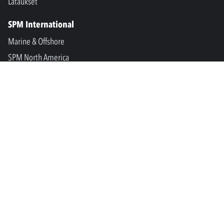
Lataukset
SPM International
Marine & Offshore
SPM North America
SPM Academy
Connect
LinkedIn
Facebook
Youtube
info@spminstrument.fi