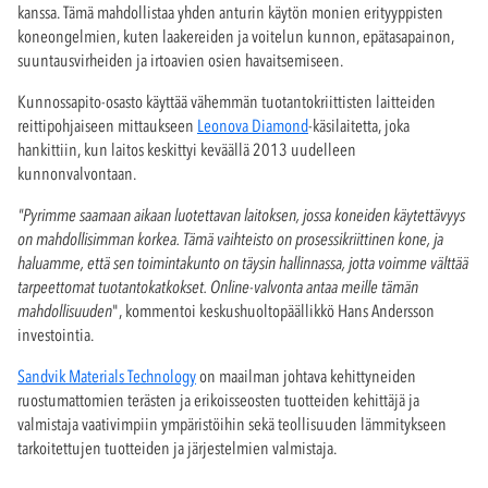
kanssa
. Tämä mahdollistaa yhden anturin käytön monien erityyppisten
koneongelmien, kuten laakereiden ja voitelun kunnon, epätasapainon,
suuntausvirheiden ja irtoavien osien havaitsemiseen.
Kunnossapito-osasto käyttää vähemmän tuotantokriittisten laitteiden
reittipohjaiseen mittaukseen
Leonova Diamond
-käsilaitetta, joka
hankittiin, kun laitos keskittyi keväällä 2013 uudelleen
kunnonvalvontaan.
"Pyrimme saamaan aikaan luotettavan laitoksen, jossa koneiden käytettävyys
on mahdollisimman korkea. Tämä vaihteisto on prosessikriittinen kone, ja
haluamme, että sen toimintakunto on täysin hallinnassa, jotta voimme välttää
tarpeettomat tuotantokatkokset. Online-valvonta antaa meille tämän
mahdollisuuden
", kommentoi keskushuoltopäällikkö Hans Andersson
investointia.
Sandvik Materials Technology
on maailman johtava kehittyneiden
ruostumattomien terästen ja erikoisseosten tuotteiden kehittäjä ja
valmistaja vaativimpiin ympäristöihin sekä teollisuuden lämmitykseen
tarkoitettujen tuotteiden ja järjestelmien valmistaja.