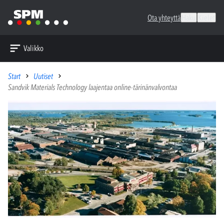
Ota yhteyttä
Haku
Kielet
Valikko
Start
Uutiset
Sandvik Materials Technology laajentaa online-tärinänvalvontaa