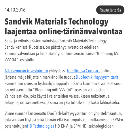
14.10.2016
Rauta ja teräs
Sandvik Materials Technology
laajentaa online-tärinänvalvontaa
Seos- ja erikoisterästen valmistaja Sandvik Materials Technology
Sandvikenissä, Ruotsissa, on päättänyt investoida edelleen
kunnonvalvontaan ja laajentaa nyt online-seurantaansa "Blooming Mill
VVV-04" -osastolle.
Aikaisemman investoinnin
yhteydessä
Intellinova Compact
online -
järjestelmä ja hiljattain markkinoille tuodut
DuoTech-kiihtyvyysmittarit
asennettiin useisiin hydraulipumppuihin. Sama kunnonvalvontaratkaisu
on nyt asennettu "Blooming mill VVV-04" -osaston vaihteistoon.
Vaihdelaatikko, joka käyttää valanteiden valssaukseen tarkoitettua
telaparia, on käännettävä, ja siinä on yksi tuloakseli ja kaksi lähtöakselia.
Viime vuonna lanseerattu DuoTech-kiihtyvyysanturi on yhdistelmäanturi,
jota voidaan käyttää sekä tärinän että iskuimpulssien mittaamiseen SPM:n
patentoitujen
HD Technologies
HD ENV- ja SPM HD -teknologioiden