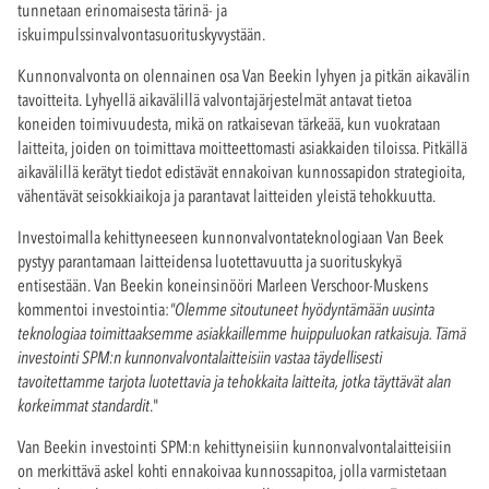
tunnetaan erinomaisesta tärinä- ja
iskuimpulssinvalvontasuorituskyvystään.
Kunnonvalvonta on olennainen osa Van Beekin lyhyen ja pitkän aikavälin
tavoitteita. Lyhyellä aikavälillä valvontajärjestelmät antavat tietoa
koneiden toimivuudesta, mikä on ratkaisevan tärkeää, kun vuokrataan
laitteita, joiden on toimittava moitteettomasti asiakkaiden tiloissa. Pitkällä
aikavälillä kerätyt tiedot edistävät ennakoivan kunnossapidon strategioita,
vähentävät seisokkiaikoja ja parantavat laitteiden yleistä tehokkuutta.
Investoimalla kehittyneeseen kunnonvalvontateknologiaan Van Beek
pystyy parantamaan laitteidensa luotettavuutta ja suorituskykyä
entisestään. Van Beekin koneinsinööri Marleen Verschoor-Muskens
kommentoi investointia:
"Olemme sitoutuneet hyödyntämään uusinta
teknologiaa toimittaaksemme asiakkaillemme huippuluokan ratkaisuja. Tämä
investointi SPM:n kunnonvalvontalaitteisiin vastaa täydellisesti
tavoitettamme tarjota luotettavia ja tehokkaita laitteita, jotka täyttävät alan
korkeimmat standardit
."
Van Beekin investointi SPM:n kehittyneisiin kunnonvalvontalaitteisiin
on merkittävä askel kohti ennakoivaa kunnossapitoa, jolla varmistetaan