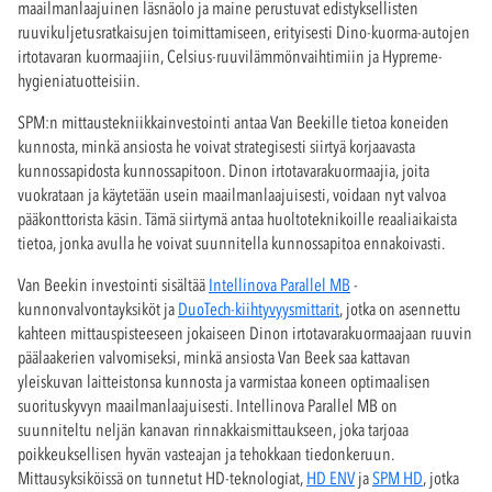
maailmanlaajuinen läsnäolo ja maine perustuvat edistyksellisten
ruuvikuljetusratkaisujen toimittamiseen, erityisesti Dino-kuorma-autojen
irtotavaran kuormaajiin, Celsius-ruuvilämmönvaihtimiin ja Hypreme-
hygieniatuotteisiin.
SPM:n mittaustekniikkainvestointi antaa Van Beekille tietoa koneiden
kunnosta, minkä ansiosta he voivat strategisesti siirtyä korjaavasta
kunnossapidosta kunnossapitoon. Dinon irtotavarakuormaajia, joita
vuokrataan ja käytetään usein maailmanlaajuisesti, voidaan nyt valvoa
pääkonttorista käsin. Tämä siirtymä antaa huoltoteknikoille reaaliaikaista
tietoa, jonka avulla he voivat suunnitella kunnossapitoa ennakoivasti.
Van Beekin investointi sisältää
Intellinova Parallel MB
-
kunnonvalvontayksiköt ja
DuoTech-kiihtyvyysmittarit
, jotka on asennettu
kahteen mittauspisteeseen jokaiseen Dinon irtotavarakuormaajaan ruuvin
päälaakerien valvomiseksi, minkä ansiosta Van Beek saa kattavan
yleiskuvan laitteistonsa kunnosta ja varmistaa koneen optimaalisen
suorituskyvyn maailmanlaajuisesti. Intellinova Parallel MB on
suunniteltu neljän kanavan rinnakkaismittaukseen, joka tarjoaa
poikkeuksellisen hyvän vasteajan ja tehokkaan tiedonkeruun.
Mittausyksiköissä on tunnetut HD-teknologiat,
HD ENV
ja
SPM HD
, jotka