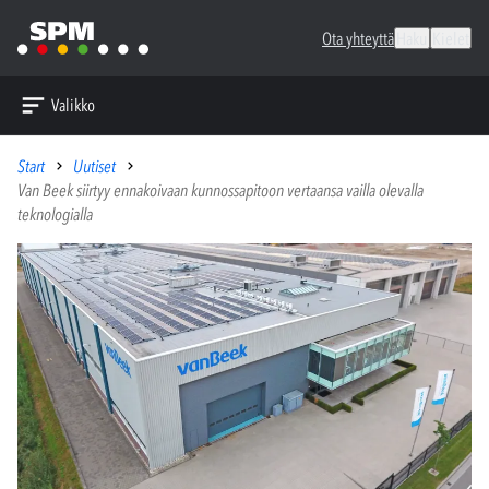
Ota yhteyttä
Haku
Kielet
Valikko
Start
Uutiset
Van Beek siirtyy ennakoivaan kunnossapitoon vertaansa vailla olevalla
teknologialla