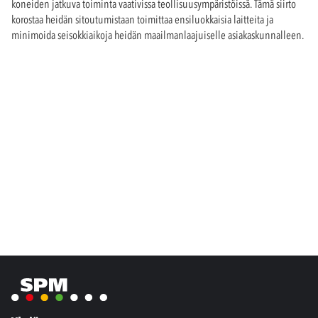
koneiden jatkuva toiminta vaativissa teollisuusympäristöissä. Tämä siirto
korostaa heidän sitoutumistaan toimittaa ensiluokkaisia laitteita ja
minimoida seisokkiaikoja heidän maailmanlaajuiselle asiakaskunnalleen.