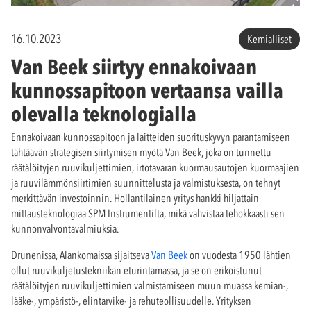
16.10.2023
Kemialliset
Van Beek siirtyy ennakoivaan
kunnossapitoon vertaansa vailla
olevalla teknologialla
Ennakoivaan kunnossapitoon ja laitteiden suorituskyvyn parantamiseen
tähtäävän strategisen siirtymisen myötä Van Beek, joka on tunnettu
räätälöityjen ruuvikuljettimien, irtotavaran kuormausautojen kuormaajien
ja ruuvilämmönsiirtimien suunnittelusta ja valmistuksesta, on tehnyt
merkittävän investoinnin. Hollantilainen yritys hankki hiljattain
mittausteknologiaa SPM Instrumentilta, mikä vahvistaa tehokkaasti sen
kunnonvalvontavalmiuksia.
Drunenissa, Alankomaissa sijaitseva
Van Beek
on vuodesta 1950 lähtien
ollut ruuvikuljetustekniikan eturintamassa, ja se on erikoistunut
räätälöityjen ruuvikuljettimien valmistamiseen muun muassa kemian-,
lääke-, ympäristö-, elintarvike- ja rehuteollisuudelle. Yrityksen