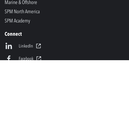
Marine & Offshore
SPM North America
SPM Academy
Connect
LinkedIn
Facebook
Youtube
info@spminstrument.fi
Copyright © SPM Instrument AB. Kaikki oikeudet pidätetään.
Privacy Policy and Legal Notice