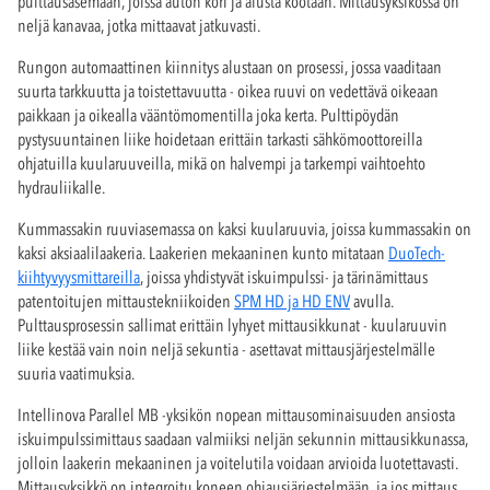
pulttausasemaan, joissa auton kori ja alusta kootaan. Mittausyksikössä on
neljä kanavaa, jotka mittaavat jatkuvasti.
Rungon automaattinen kiinnitys alustaan on prosessi, jossa vaaditaan
suurta tarkkuutta ja toistettavuutta - oikea ruuvi on vedettävä oikeaan
paikkaan ja oikealla vääntömomentilla joka kerta. Pulttipöydän
pystysuuntainen liike hoidetaan erittäin tarkasti sähkömoottoreilla
ohjatuilla kuularuuveilla, mikä on halvempi ja tarkempi vaihtoehto
hydrauliikalle.
Kummassakin ruuviasemassa on kaksi kuularuuvia, joissa kummassakin on
kaksi aksiaalilaakeria. Laakerien mekaaninen kunto mitataan
DuoTech-
kiihtyvyysmittareilla
, joissa yhdistyvät iskuimpulssi- ja tärinämittaus
patentoitujen mittaustekniikoiden
SPM HD ja HD ENV
avulla.
Pulttausprosessin sallimat erittäin lyhyet mittausikkunat - kuularuuvin
liike kestää vain noin neljä sekuntia - asettavat mittausjärjestelmälle
suuria vaatimuksia.
Intellinova Parallel MB -yksikön nopean mittausominaisuuden ansiosta
iskuimpulssimittaus saadaan valmiiksi neljän sekunnin mittausikkunassa,
jolloin laakerin mekaaninen ja voitelutila voidaan arvioida luotettavasti.
Mittausyksikkö on integroitu koneen ohjausjärjestelmään, ja jos mittaus