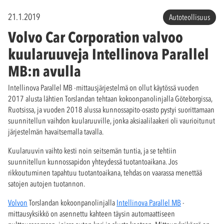
21.1.2019
Autoteollisuus
Volvo Car Corporation valvoo
kuularuuveja Intellinova Parallel
MB:n avulla
Intellinova Parallel MB -mittausjärjestelmä on ollut käytössä vuoden
2017 alusta lähtien Torslandan tehtaan kokoonpanolinjalla Göteborgissa,
Ruotsissa, ja vuoden 2018 alussa kunnossapito-osasto pystyi suorittamaan
suunnitellun vaihdon kuularuuville, jonka aksiaalilaakeri oli vaurioitunut
järjestelmän havaitsemalla tavalla.
Kuularuuvin vaihto kesti noin seitsemän tuntia, ja se tehtiin
suunnitellun kunnossapidon yhteydessä tuotantoaikana. Jos
rikkoutuminen tapahtuu tuotantoaikana, tehdas on vaarassa menettää
satojen autojen tuotannon.
Volvon
Torslandan kokoonpanolinjalla
Intellinova Parallel MB
-
mittausyksikkö on asennettu kahteen täysin automaattiseen