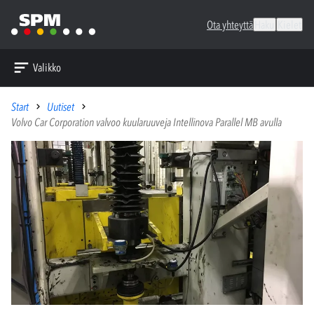
Ota yhteyttä
Haku
Kielet
Valikko
Start
Uutiset
Volvo Car Corporation valvoo kuularuuveja Intellinova Parallel MB avulla