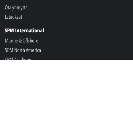
Ota yhteyttä
Lataukset
SPM International
Marine & Offshore
SPM North America
SPM Academy
Connect
LinkedIn
Facebook
Youtube
info@spminstrument.fi