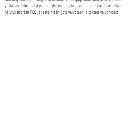
ylittää asetetun hälytysrajan, yksikön digitaalisen lähdön kautta annetaan
hälytys suoraan PLC-järjestelmään, jota valvotaan laitoksen valvomossa.