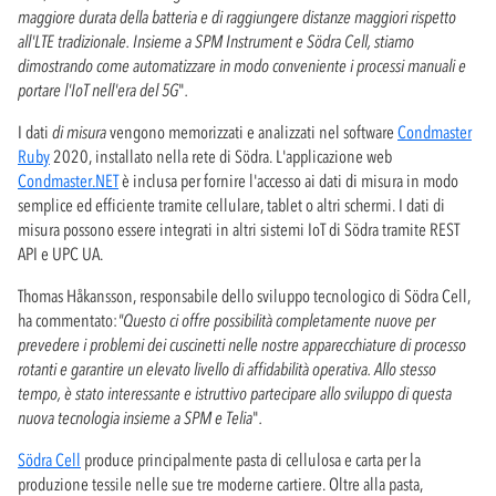
maggiore durata della batteria e di raggiungere distanze maggiori rispetto
all'LTE tradizionale. Insieme a SPM Instrument e Södra Cell, stiamo
dimostrando come automatizzare in modo conveniente i processi manuali e
portare l'IoT nell'era del 5G
"
.
I dati
di misura
vengono memorizzati e analizzati nel software
Condmaster
Ruby
2020, installato nella rete di Södra. L'applicazione web
Condmaster.NET
è inclusa per fornire l'accesso ai dati di misura in modo
semplice ed efficiente tramite cellulare, tablet o altri schermi. I dati di
misura possono essere integrati in altri sistemi IoT di Södra tramite REST
API e UPC UA.
Thomas Håkansson, responsabile dello sviluppo tecnologico di Södra Cell,
ha commentato:
"Questo ci offre possibilità completamente nuove per
prevedere i problemi dei cuscinetti nelle nostre apparecchiature di processo
rotanti e garantire un elevato livello di affidabilità operativa. Allo stesso
tempo, è stato interessante e istruttivo partecipare allo sviluppo di questa
nuova tecnologia insieme a SPM e Telia
"
.
Södra Cell
produce principalmente pasta di cellulosa e carta per la
produzione tessile nelle sue tre moderne cartiere. Oltre alla pasta,