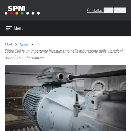
Contattaci
Cerca
Lingue
Menu
Start
News
Södra Cell fa un importante investimento nella misurazione delle vibrazioni
senza fili su rete cellulare