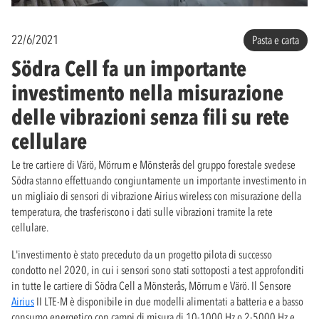
22/6/2021
Pasta e carta
Södra Cell fa un importante
investimento nella misurazione
delle vibrazioni senza fili su rete
cellulare
Le tre cartiere di Värö, Mörrum e Mönsterås del gruppo forestale svedese
Södra stanno effettuando congiuntamente un importante investimento in
un migliaio di sensori di vibrazione Airius wireless con misurazione della
temperatura, che trasferiscono i dati sulle vibrazioni tramite la rete
cellulare.
L'investimento è stato preceduto da un progetto pilota di successo
condotto nel 2020, in cui i sensori sono stati sottoposti a test approfonditi
in tutte le cartiere di Södra Cell a Mönsterås, Mörrum e Värö. Il Sensore
Airius
II LTE-M è disponibile in due modelli alimentati a batteria e a basso
consumo energetico con campi di misura di 10-1000 Hz o 2-5000 Hz e