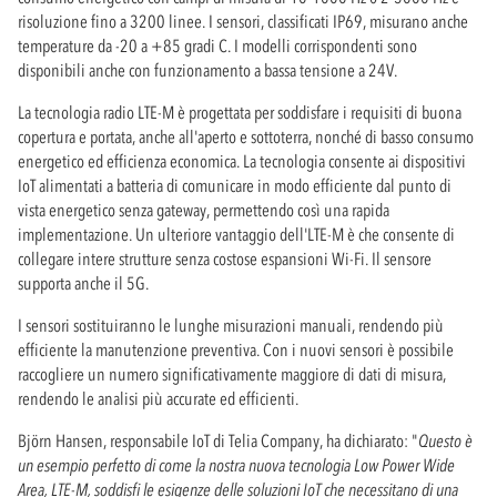
risoluzione fino a 3200 linee. I sensori, classificati IP69, misurano anche
temperature da -20 a +85 gradi C. I modelli corrispondenti sono
disponibili anche con funzionamento a bassa tensione a 24V.
La tecnologia radio LTE-M è progettata per soddisfare i requisiti di buona
copertura e portata, anche all'aperto e sottoterra, nonché di basso consumo
energetico ed efficienza economica. La tecnologia consente ai dispositivi
IoT alimentati a batteria di comunicare in modo efficiente dal punto di
vista energetico senza gateway, permettendo così una rapida
implementazione. Un ulteriore vantaggio dell'LTE-M è che consente di
collegare intere strutture senza costose espansioni Wi-Fi. Il sensore
supporta anche il 5G.
I sensori sostituiranno le lunghe misurazioni manuali, rendendo più
efficiente la manutenzione preventiva. Con i nuovi sensori è possibile
raccogliere un numero significativamente maggiore di dati di misura,
rendendo le analisi più accurate ed efficienti.
Björn Hansen, responsabile IoT di Telia Company, ha dichiarato: "
Questo è
un esempio perfetto di come la nostra nuova tecnologia Low Power Wide
Area, LTE-M, soddisfi le esigenze delle soluzioni IoT che necessitano di una