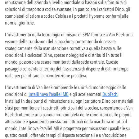
reputazione dell'azienda a livello mondiale si basano sulla fornitura di
soluzioni di trasporto a coclea avanzate, in particolare i caricatori Dino, gli
scambiatori di calore a coclea Celsius e i prodotti Hypreme conformi alle
norme igieniche.
L'investimento nella tecnologia di misura di SPM fornisce a Van Beek una
visione delle condizioni della macchina, consentendo di passare
strategicamente dalla manutenzione correttiva a quella basata sulle
condizioni. I caricatori Dino, spesso noleggiati e distribuiti in tutto il
mondo, possono ora essere monitorati dalla sede centrale. Questo
passaggio consente ai tecnici dell'assistenza di disporre di dati in tempo
reale per pianificare la manutenzione proattiva.
L'investimento di Van Beek comprende le unità di monitoraggio delle
condizioni di
Intellinova Parallel MB
e gli accelerometri
DuoTech
,
installati in due punti di misurazione su ogni caricatore Dino per materiali
sfusi per monitorare i cuscinetti principali della coclea, consentendo a Van
Beek di ottenere una panoramica completa delle condizioni delle proprie
attrezzature e garantendo prestazioni ottimali della macchina in tutto il
mondo. Intellinova Parallel MB è progettato per misurazioni parallele su
quattro canali, offrendo tempi di risposta eccezionali e un'acquisizione