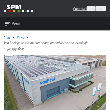
Contattaci
Cerca
Lingue
Menu
Start
News
Van Beek passa alla manutenzione predittiva con una tecnologia
impareggiabile