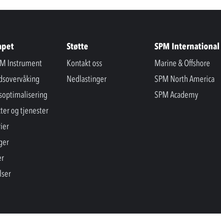
apet
Støtte
SPM International
M Instrument
Kontakt oss
Marine & Offshore
ndsovervåking
Nedlastinger
SPM North America
soptimalisering
SPM Academy
ter og tjenester
ier
ger
er
lser