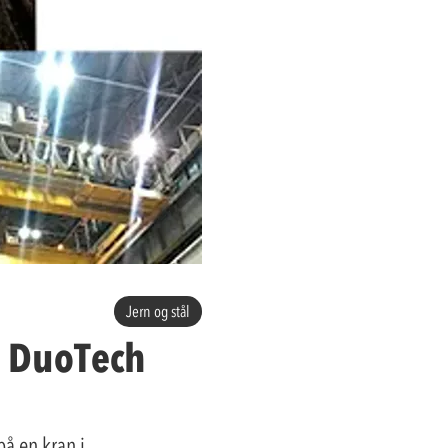
Jern og stål
g DuoTech
å en kran i