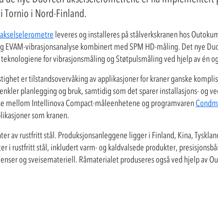
 Tornio i Nord-Finland.
akselselerometre
leveres og installeres på stålverkskranen hos Outoku
V- og EVAM-vibrasjonsanalyse kombinert med SPM HD-måling. Det nye Du
e teknologiene for vibrasjonsmåling og Støtpulsmåling ved hjelp av én 
ighet er tilstandsovervåking av applikasjoner for kraner ganske komplise
kler planlegging og bruk, samtidig som det sparer installasjons- og ve
else mellom Intellinova Compact-måleenhetene og programvaren
Condma
likasjoner som kranen.
ter av rustfritt stål. Produksjonsanleggene ligger i Finland, Kina, Tyskla
r i rustfritt stål, inkludert varm- og kaldvalsede produkter, presisjons
 flenser og sveisemateriell. Råmaterialet produseres også ved hjelp a