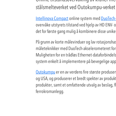
stålsmelteverket ved Outokumpu-verket i
Intellinova Compact
online system med
DuoTech-
overvåke utstyrets tilstand ved hjelp av HD EN
det for første gang mulig å kombinere disse unik
På grunn av korte målevinduer og lav rotasjonshast
måleteknikker med DuoTech-akselerometeret foren
Muligheten for en trådløs Ethernet-dataforbind
system enkelt å implementere på bevegelige app
Outokumpu
er en av verdens fire største produsen
og USA, og produserer et bredt spekter av produkte
produkter, samt et omfattende utvalg av beslag,
ferrokromanlegg.