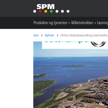
Produkter og tjenester
Måleteknikker
Løsnin
Start
Nyheter
Online tilstandsovervåking med Intell