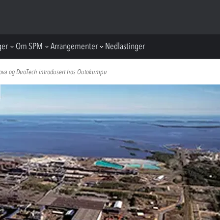
ger
Om SPM
Arrangementer
Nedlastinger
inova og DuoTech introdusert hos Outokumpu