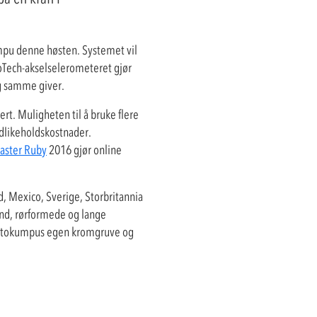
mpu denne høsten. Systemet vil
oTech-akselselerometeret gjør
og samme giver.
rt. Muligheten til å bruke flere
dlikeholdskostnader.
ster Ruby
2016 gjør online
nd, Mexico, Sverige, Storbritannia
bånd, rørformede og lange
v Outokumpus egen kromgruve og