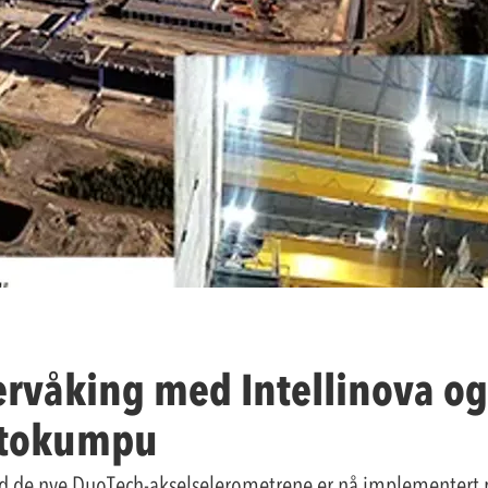
ervåking med Intellinova o
utokumpu
ed de nye DuoTech-akselselerometrene er nå implementert p