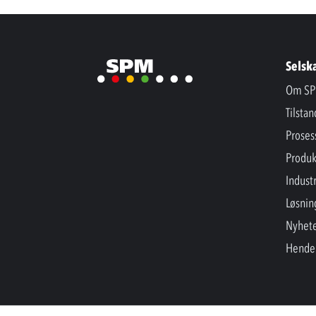
Selsk
Om SP
Tilsta
Proses
Produk
Industr
Løsnin
Nyhet
Hende