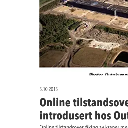
5.10.2015
Online tilstandsov
introdusert hos O
Online tilstandsovervåking av kraner m