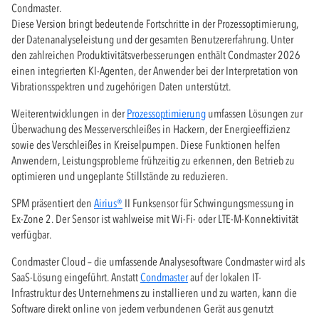
Condmaster.
Diese Version bringt bedeutende Fortschritte in der Prozessoptimierung,
der Datenanalyseleistung und der gesamten Benutzererfahrung. Unter
den zahlreichen Produktivitätsverbesserungen enthält Condmaster 2026
einen integrierten KI-Agenten, der Anwender bei der Interpretation von
Vibrationsspektren und zugehörigen Daten unterstützt.
Weiterentwicklungen in der
Prozessoptimierung
umfassen Lösungen zur
Überwachung des Messer­verschleißes in Hackern, der Energieeffizienz
sowie des Verschleißes in Kreiselpumpen. Diese Funktionen helfen
Anwendern, Leistungsprobleme frühzeitig zu erkennen, den Betrieb zu
optimieren und ungeplante Stillstände zu reduzieren.
SPM präsentiert den
Airius®
II Funksensor für Schwingungsmessung in
Ex-Zone 2. Der Sensor ist wahlweise mit Wi-Fi- oder LTE-M-Konnektivität
verfügbar.
Condmaster Cloud – die umfassende Analysesoftware Condmaster wird als
SaaS-Lösung eingeführt. Anstatt
Condmaster
auf der lokalen IT-
Infrastruktur des Unternehmens zu installieren und zu warten, kann die
Software direkt online von jedem verbundenen Gerät aus genutzt