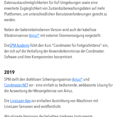
Datenaustauschmöglichkeiten für IIoT-Umgebungen sowie eine
erweiterte Zugänglichkeit von Zustandsüberwachungsdaten auf mehr
Plattformen, um unterschiedlichen Benutzeranforderungen gerecht zu
werden.
Neben der batteriebetriebenen Version wird auch der kabellose
Vibrationssensor
Airius®
mit externer Stromversorgung vorgestellt.
Die
SPM Academy
führt den Kurs "Condmaster für Fortgeschrittene" ein,
der sich auf die Vertiefung der Anwenderkenntnisse der Condmaster-
Software und ihrer Komponenten konzentriert.
2019
SPM stellt den drahtlosen Schwingungssensor
Airius®
und
Condmaster.NET
vor - eine einfach zu bedienende, webbasierte Lösung für
die Auswertung der Messergebnisse von Airius.
Die
LineLazer-App
zur einfachen Ausrichtung von Maschinen mit
LineLazer-Sensoren wird veröffentlicht.
Aktualisierte Versionen der beliebten tragbaren Instrumente