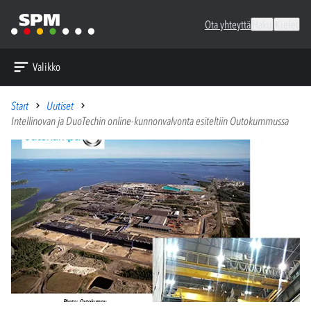
Ota yhteyttä
Haku
Kielet
Valikko
Start
Uutiset
Intellinovan ja DuoTechin online-kunnonvalvonta esiteltiin Outokummussa