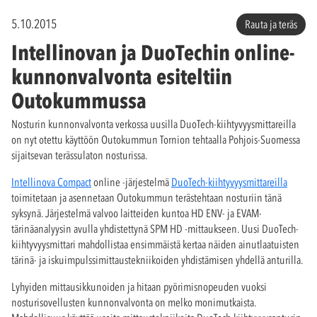
5.10.2015
Rauta ja teräs
Intellinovan ja DuoTechin online-
kunnonvalvonta esiteltiin
Outokummussa
Nosturin kunnonvalvonta verkossa uusilla DuoTech-kiihtyvyysmittareilla
on nyt otettu käyttöön Outokummun Tornion tehtaalla Pohjois-Suomessa
sijaitsevan terässulaton nosturissa.
Intellinova Compact
online -järjestelmä
DuoTech-kiihtyvyysmittareilla
toimitetaan ja asennetaan Outokummun terästehtaan nosturiin tänä
syksynä. Järjestelmä valvoo laitteiden kuntoa HD ENV- ja EVAM-
tärinäanalyysin avulla yhdistettynä SPM HD -mittaukseen. Uusi DuoTech-
kiihtyvyysmittari mahdollistaa ensimmäistä kertaa näiden ainutlaatuisten
tärinä- ja iskuimpulssimittaustekniikoiden yhdistämisen yhdellä anturilla.
Lyhyiden mittausikkunoiden ja hitaan pyörimisnopeuden vuoksi
nosturisovellusten kunnonvalvonta on melko monimutkaista.