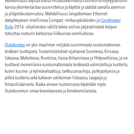
Mahdollisuus käyttää useita mittaustekniikoita DuoTech-kiihtyvyysanturin
kanssa yksinkertaistaa suunnittelua ja käyttöä ja säästää samalla asennus-
ja ylläpitokustannuksia. Mahdollisuus langattomaan Ethernet-
datayhteyteen Intellinova Compact -mittausyksiköiden ja
Condmaster
Ruby
2016 -ohjelmiston välillä tekee online-järjestelmästä helpon
toteuttaa nosturin kaltaisissa liikkuvissa sovelluksissa.
Outokumpu
on yksi maailman neljästä suurimmasta ruostumattoman
teräksen tuottajasta. Tuotantolaitokset sijaitsevat Suomessa, Kiinassa,
Saksassa, Meksikossa, Ruotsissa, Isossa-Britanniassa ja Yhdysvalloissa, ja ne
tuottavat monenlaisia ruostumattomasta teräksestä valmistettuja tuotteita,
kuten kuuma- ja kylmävalssattuja, tarkkuusnauhoja, putkipohjaisia ja
pitkiä tuotteita sekä kattavan valikoiman liitososia, laippoja ja
hitsauslisäaineita. Raaka-aineen tuotannossa käytetään myös
Outokummun omaa kromikaivosta ja ferrokromilaitosta.