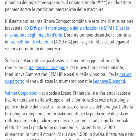
il cambio del separatore superiore, il dosatore ImpBin™**) e il digestore
per monitorare le condizioni meccaniche delle macchine.
Il sistema online Intellinova Compact combina le tecniche di misurazione
brevettate
HD ENV per il monitoraggio delle vibrazioni e SPM HD per la
misurazione degli impulsi d'urto.
L'ordine comprende anche la fornitura
di
trasmettitori di vibrazioni
(4-20 mA) per i vagli in fibra da collegare al
sistema di controllo del processo.
Södra Cell Värö utilizza già il sistema di monitoraggio online delle
condizioni di
tre presse di lavaggio
e del nuovo forno a calce rotante,
Intellinova Compact con SPM HD e analisi delle vibrazioni. Per le
misure
su percorso
, viene utilizzato lo strumento portatile
Leonova Diamond
.
Valmet Corporation
- con sede a Espoo, Finlandia - è un'azienda leader a
livello mondiale nello sviluppo e nella fornitura di servizi e tecnologie
per le industrie della pasta di cellulosa, della carta e dell'energia. L'offerta
tecnologica comprende interi stabilimenti per la produzione di pasta di
cellulosa, linee di produzione di tissue, cartone e carta, nonché centrali
elettriche per la produzione di bioenergia. L'azienda ha 12.000
dipendenti in tutto il mondo, di cui circa 1.500 in Svezia. Il fatturato netto