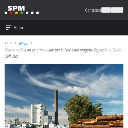
Contattaci
Cerca
Lingue
Menu
Start
News
Valmet ordina un sistema online per la Fase I del progetto Espansione Södra
Cell Värö